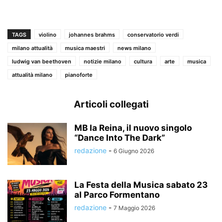
TAGS
violino
johannes brahms
conservatorio verdi
milano attualità
musica maestri
news milano
ludwig van beethoven
notizie milano
cultura
arte
musica
attualità milano
pianoforte
Articoli collegati
MB la Reina, il nuovo singolo
“Dance Into The Dark”
redazione
-
6 Giugno 2026
La Festa della Musica sabato 23
al Parco Formentano
redazione
-
7 Maggio 2026