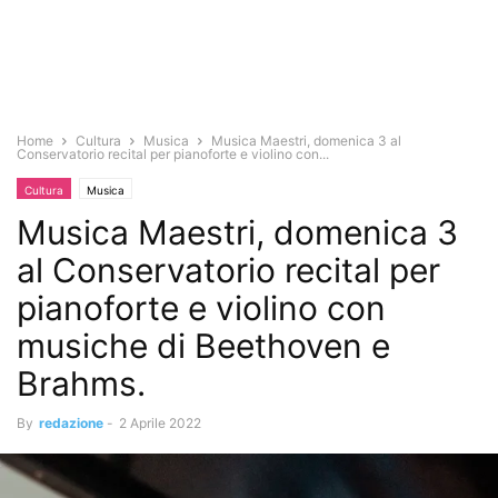
Home
Cultura
Musica
Musica Maestri, domenica 3 al
Conservatorio recital per pianoforte e violino con...
Cultura
Musica
Musica Maestri, domenica 3
al Conservatorio recital per
pianoforte e violino con
musiche di Beethoven e
Brahms.
By
redazione
-
2 Aprile 2022