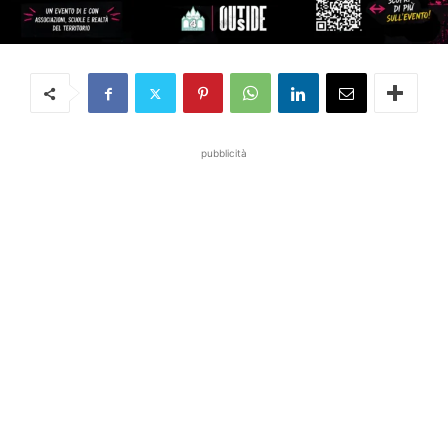
pubblicità