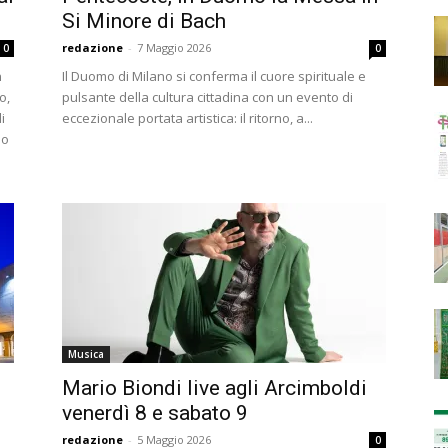
Si Minore di Bach
redazione
-
7 Maggio 2026
0
0
n
Il Duomo di Milano si conferma il cuore spirituale e
o,
pulsante della cultura cittadina con un evento di
i
eccezionale portata artistica: il ritorno, a...
no
Musica
Mario Biondi live agli Arcimboldi
venerdì 8 e sabato 9
redazione
-
5 Maggio 2026
0