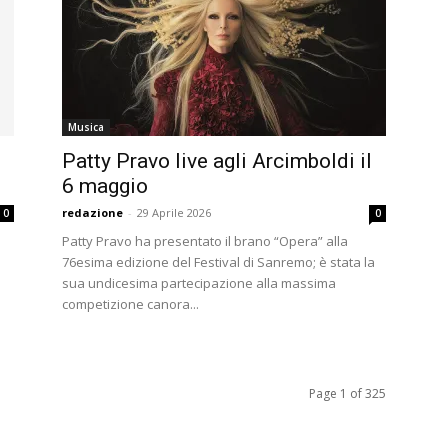
Musica
Patty Pravo live agli Arcimboldi il
6 maggio
redazione
-
29 Aprile 2026
0
0
Patty Pravo ha presentato il brano “Opera” alla
76esima edizione del Festival di Sanremo; è stata la
sua undicesima partecipazione alla massima
competizione canora...
Page 1 of 325