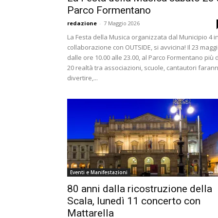
Parco Formentano
redazione
-
7 Maggio 2026
La Festa della Musica organizzata dal Municipio 4 i
collaborazione con OUTSIDE, si avvicina! Il 23 maggi
dalle ore 10.00 alle 23.00, al Parco Formentano più d
20 realtà tra associazioni, scuole, cantautori faran
divertire,...
Eventi e Manifestazioni
80 anni dalla ricostruzione della
Scala, lunedì 11 concerto con
Mattarella