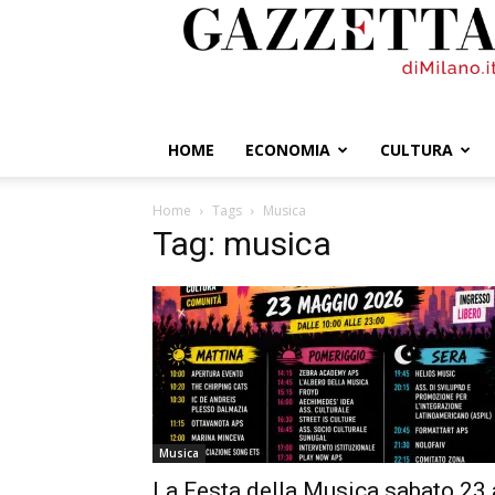
GazzettadiMilano.it
HOME
ECONOMIA
CULTURA
Home
Tags
Musica
Tag: musica
Musica
La Festa della Musica sabato 23 