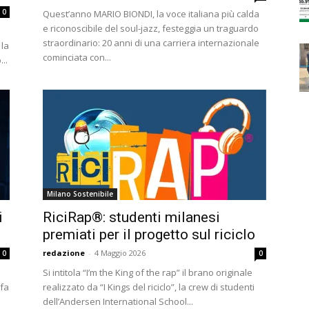
0
Quest’anno MARIO BIONDI, la voce italiana più calda
e riconoscibile del soul-jazz, festeggia un traguardo
straordinario: 20 anni di una carriera internazionale
 la
cominciata con...
..
Milano Sostenibile
i
RiciRap®: studenti milanesi
premiati per il progetto sul riciclo
redazione
-
4 Maggio 2026
0
0
Si intitola “I’m the King of the rap” il brano originale
 fa
realizzato da “I Kings del riciclo”, la crew di studenti
dell’Andersen International School...