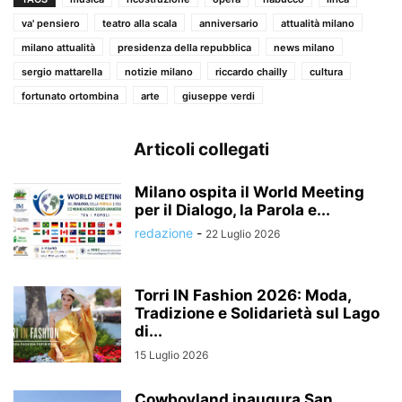
va' pensiero
teatro alla scala
anniversario
attualità milano
milano attualità
presidenza della repubblica
news milano
sergio mattarella
notizie milano
riccardo chailly
cultura
fortunato ortombina
arte
giuseppe verdi
Articoli collegati
Milano ospita il World Meeting
per il Dialogo, la Parola e...
redazione
-
22 Luglio 2026
Torri IN Fashion 2026: Moda,
Tradizione e Solidarietà sul Lago
di...
15 Luglio 2026
Cowboyland inaugura San