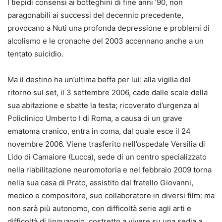
I tiepidi consensi ai botteghini di fine anni ’90, non
paragonabili ai successi del decennio precedente,
provocano a Nuti una profonda depressione e problemi di
alcolismo e le cronache del 2003 accennano anche a un
tentato suicidio.
Ma il destino ha un’ultima beffa per lui: alla vigilia del
ritorno sul set, il 3 settembre 2006, cade dalle scale della
sua abitazione e sbatte la testa; ricoverato d’urgenza al
Policlinico Umberto I di Roma, a causa di un grave
ematoma cranico, entra in coma, dal quale esce il 24
novembre 2006. Viene trasferito nell’ospedale Versilia di
Lido di Camaiore (Lucca), sede di un centro specializzato
nella riabilitazione neuromotoria e nel febbraio 2009 torna
nella sua casa di Prato, assistito dal fratello Giovanni,
medico e compositore, suo collaboratore in diversi film: ma
non sarà più autonomo, con difficoltà serie agli arti e
difficoltà di linguaggio, costretto a vivere su una sedia a