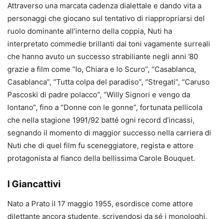
Attraverso una marcata cadenza dialettale e dando vita a
personaggi che giocano sul tentativo di riappropriarsi del
ruolo dominante all’interno della coppia, Nuti ha
interpretato commedie brillanti dai toni vagamente surreali
che hanno avuto un successo strabiliante negli anni ’80
grazie a film come “Io, Chiara e lo Scuro”, “Casablanca,
Casablanca”, “Tutta colpa del paradiso”, “Stregati”, “Caruso
Pascoski di padre polacco”, “Willy Signori e vengo da
lontano”, fino a “Donne con le gonne”, fortunata pellicola
che nella stagione 1991/92 batté ogni record d’incassi,
segnando il momento di maggior successo nella carriera di
Nuti che di quel film fu sceneggiatore, regista e attore
protagonista al fianco della bellissima Carole Bouquet.
I Giancattivi
Nato a Prato il 17 maggio 1955, esordisce come attore
dilettante ancora studente, scrivendosi da sé i monologhi.