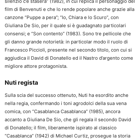
silenzio c’è stasera” (1982), in cui replica il personaggio del
film di Benvenuti e che lo rende popolare anche grazie alla
canzone “Puppe a pera”; “Io, Chiara e lo Scuro”, con
Giuliana De Sio, per il quale si è guadagnato particolari
consensi; e “Son contento” (1983). Sono tre pellicole che
gli danno grande notorietà: in particolar modo il ruolo di
Francesco Piccioli, presente nel secondo titolo, con cui si
aggiudica il David di Donatello ed il Nastro d’argento come
migliore attore protagonista.
Nuti regista
Sulla scia del successo ottenuto, Nuti ha esordito anche
nella regia, confermando i toni agrodolci della sua vena
comica, con “Casablanca Casablanca” (1985), ancora
accanto a Giuliana De Sio, che gli regala il secondo David
di Donatello; il film, liberamente ispirato al classico
“Casablanca” (1942) di Michael Curtiz, prosegue la storia