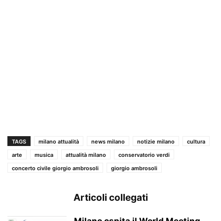
TAGS
milano attualità
news milano
notizie milano
cultura
arte
musica
attualità milano
conservatorio verdi
concerto civile giorgio ambrosoli
giorgio ambrosoli
Articoli collegati
Milano ospita il World Meeting