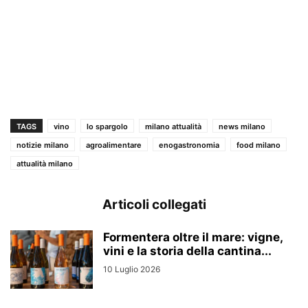
TAGS
vino
lo spargolo
milano attualità
news milano
notizie milano
agroalimentare
enogastronomia
food milano
attualità milano
Articoli collegati
Formentera oltre il mare: vigne,
vini e la storia della cantina...
10 Luglio 2026