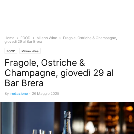
Home
FOOD
Milano Wine
Fragole, Ostriche & Champagne,
giovedì 29 al Bar Brera
FOOD
Milano Wine
Fragole, Ostriche &
Champagne, giovedì 29 al
Bar Brera
By
redazione
-
26 Maggio 2025