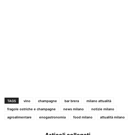
TAGS
vino
champagne
bar brera
milano attualità
fragole ostriche e champagne
news milano
notizie milano
agroalimentare
enogastronomia
food milano
attualità milano