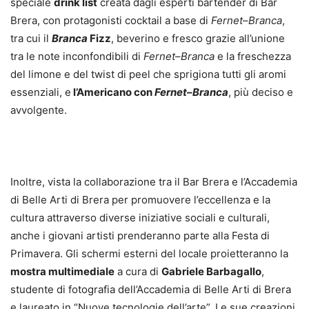
speciale
drink list
creata dagli esperti bartender di Bar
Brera, con protagonisti cocktail a base di
Fernet
–
Branca
,
tra cui il
Branca
Fizz
, beverino e fresco grazie all’unione
tra le note inconfondibili di
Fernet
–
Branca
e la freschezza
del limone e del twist di peel che sprigiona tutti gli aromi
essenziali, e
l’Americano con
Fernet
–
Branca
, più deciso e
avvolgente.
Inoltre, vista la collaborazione tra il Bar Brera e l’Accademia
di Belle Arti di Brera per promuovere l’eccellenza e la
cultura attraverso diverse iniziative sociali e culturali,
anche i giovani artisti prenderanno parte alla Festa di
Primavera. Gli schermi esterni del locale proietteranno la
mostra multimediale
a cura di
Gabriele Barbagallo
,
studente di fotografia dell’Accademia di Belle Arti di Brera
e laureato in “Nuove tecnologie dell’arte”. Le sue creazioni