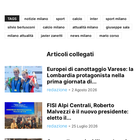
TAGS
notizie milano
sport
calcio
inter
sport milano
silvio berlusconi
calcio milano
attualità milano
giuseppe sala
milano attualità
javier zanetti
news milano
mario corso
Articoli collegati
Europei di canottaggio Varese: la
Lombardia protagonista nella
prima giornata di...
redazione
-
2 Agosto 2026
FISI Alpi Centrali, Roberto
Malvezzi è il nuovo presidente:
eletto il...
redazione
-
25 Luglio 2026