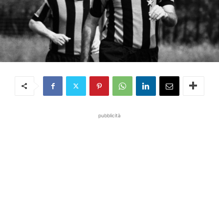
pubblicità