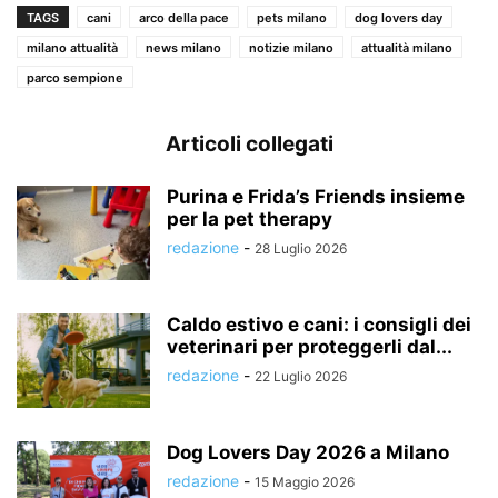
TAGS
cani
arco della pace
pets milano
dog lovers day
milano attualità
news milano
notizie milano
attualità milano
parco sempione
Articoli collegati
Purina e Frida’s Friends insieme
per la pet therapy
redazione
-
28 Luglio 2026
Caldo estivo e cani: i consigli dei
veterinari per proteggerli dal...
redazione
-
22 Luglio 2026
Dog Lovers Day 2026 a Milano
redazione
-
15 Maggio 2026