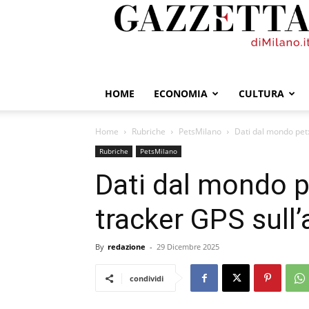
GazzettadiMilano.it
HOME
ECONOMIA
CULTURA
Home
Rubriche
PetsMilano
Dati dal mondo pet: 
Rubriche
PetsMilano
Dati dal mondo p
tracker GPS sull’a
By
redazione
-
29 Dicembre 2025
condividi