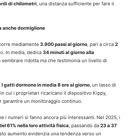
ardi di chilometri
, una distanza sufficiente per fare il
 ma anche dormiglione
ercorre mediamente
3.900 passi al giorno
, pari a circa
2
seo. In media, dedica
34 minuti al giorno alla
 sembrare ridotta ma che testimonia un livello di
.
I gatti dormono in media 8 ore al giorno
, un lasso di
cui i proprietari ricaricano il dispositivo Kippy,
er garantire un monitoraggio continuo.
 i numeri si fanno ancora più interessanti. Nel 2025, i
l 61% nella loro attività fisica
, passando da
23 a 37
sto aumento evidenzia una tendenza verso un