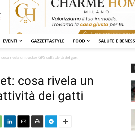
EVENTI
GAZZETTASTYLE
FOOD
SALUTE E BENES
cosa rivela un tracker GPS sull’attività dei gatti
et: cosa rivela un
ttività dei gatti