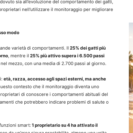
vuto sia all’evoluzione del comportamento dei gatti,
oprietari nell’utilizzare il monitoraggio per migliorare
tesso modo
grande varietà di comportamenti. Il
25% dei gatti più
orno
, mentre il
25% più attivo supera i 6.500 passi
a nel mezzo, con una media di 2.700 passi al giorno.
i:
età, razza, accesso agli spazi esterni, ma anche
 questo contesto che il monitoraggio diventa uno
roprietari di conoscere i comportamenti abituali del
amenti che potrebbero indicare problemi di salute o
 funzioni smart:
1 proprietario su 4 ha attivato il
 esce da un’area sicura prestabilita, almeno una volta