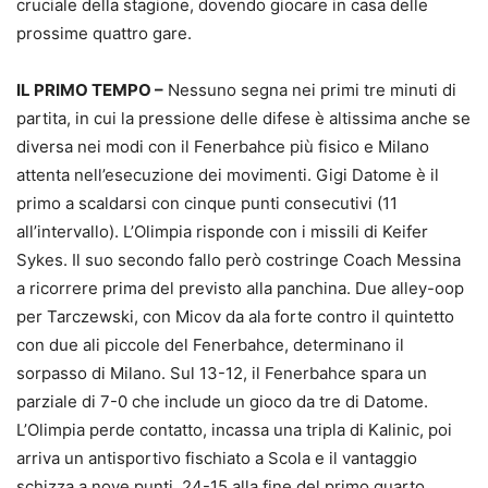
cruciale della stagione, dovendo giocare in casa delle
prossime quattro gare.
IL PRIMO TEMPO –
Nessuno segna nei primi tre minuti di
partita, in cui la pressione delle difese è altissima anche se
diversa nei modi con il Fenerbahce più fisico e Milano
attenta nell’esecuzione dei movimenti. Gigi Datome è il
primo a scaldarsi con cinque punti consecutivi (11
all’intervallo). L’Olimpia risponde con i missili di Keifer
Sykes. Il suo secondo fallo però costringe Coach Messina
a ricorrere prima del previsto alla panchina. Due alley-oop
per Tarczewski, con Micov da ala forte contro il quintetto
con due ali piccole del Fenerbahce, determinano il
sorpasso di Milano. Sul 13-12, il Fenerbahce spara un
parziale di 7-0 che include un gioco da tre di Datome.
L’Olimpia perde contatto, incassa una tripla di Kalinic, poi
arriva un antisportivo fischiato a Scola e il vantaggio
schizza a nove punti, 24-15 alla fine del primo quarto.