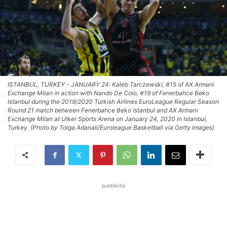
ISTANBUL, TURKEY - JANUARY 24: Kaleb Tarczewski, #15 of AX Armani
Exchange Milan in action with Nando De Colo, #19 of Fenerbahce Beko
Istanbul during the 2019/2020 Turkish Airlines EuroLeague Regular Season
Round 21 match between Fenerbahce Beko Istanbul and AX Armani
Exchange Milan at Ulker Sports Arena on January 24, 2020 in Istanbul,
Turkey. (Photo by Tolga Adanali/Euroleague Basketball via Getty Images)
pubblicità