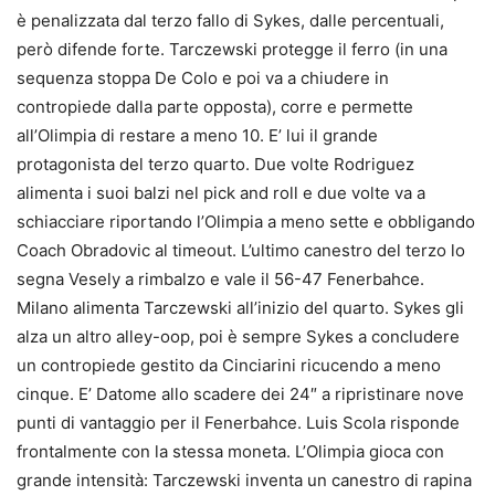
è penalizzata dal terzo fallo di Sykes, dalle percentuali,
però difende forte. Tarczewski protegge il ferro (in una
sequenza stoppa De Colo e poi va a chiudere in
contropiede dalla parte opposta), corre e permette
all’Olimpia di restare a meno 10. E’ lui il grande
protagonista del terzo quarto. Due volte Rodriguez
alimenta i suoi balzi nel pick and roll e due volte va a
schiacciare riportando l’Olimpia a meno sette e obbligando
Coach Obradovic al timeout. L’ultimo canestro del terzo lo
segna Vesely a rimbalzo e vale il 56-47 Fenerbahce.
Milano alimenta Tarczewski all’inizio del quarto. Sykes gli
alza un altro alley-oop, poi è sempre Sykes a concludere
un contropiede gestito da Cinciarini ricucendo a meno
cinque. E’ Datome allo scadere dei 24″ a ripristinare nove
punti di vantaggio per il Fenerbahce. Luis Scola risponde
frontalmente con la stessa moneta. L’Olimpia gioca con
grande intensità: Tarczewski inventa un canestro di rapina