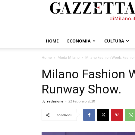
GazzettadiMilano.it
HOME
ECONOMIA
CULTURA
Home
Moda Milano
Milano Fashion Week, Fashio
Milano Fashion 
Runway Show.
By
redazione
-
22 Febbraio 2020
condividi