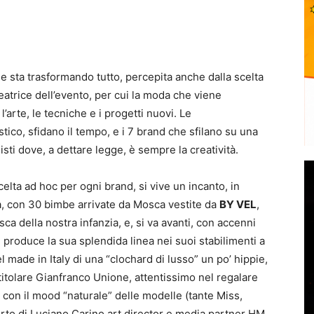
 sta trasformando tutto, percepita anche dalla scelta
reatrice dell’evento, per cui la moda che viene
l’arte, le tecniche e i progetti nuovi. Le
tico, sfidano il tempo, e i 7 brand che sfilano su una
sti dove, a dettare legge, è sempre la creatività.
elta ad hoc per ogni brand, si vive un incanto, in
zia, con 30 bimbe arrivate da Mosca vestite da
BY VEL
,
sca della nostra infanzia, e, si va avanti, con accenni
 produce la sua splendida linea nei suoi stabilimenti a
made in Italy di una “clochard di lusso” un po’ hippie,
l titolare Gianfranco Unione, attentissimo nel regalare
e con il mood “naturale” delle modelle (tante Miss,
pporto di Luciano Carino art director e media partner HM