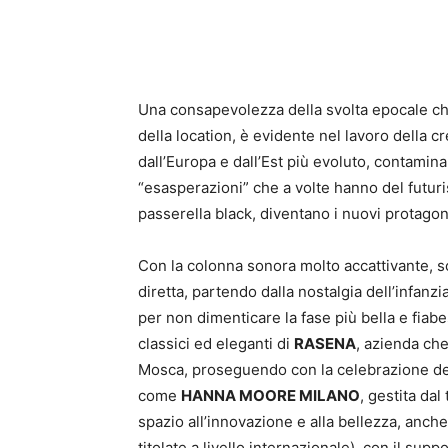
Una consapevolezza della svolta epocale che
della location, è evidente nel lavoro della c
dall’Europa e dall’Est più evoluto, contamina 
“esasperazioni” che a volte hanno del futuris
passerella black, diventano i nuovi protagoni
Con la colonna sonora molto accattivante, sc
diretta, partendo dalla nostalgia dell’infan
per non dimenticare la fase più bella e fiabe
classici ed eleganti di
RASENA
, azienda che
Mosca, proseguendo con la celebrazione del 
come
HANNA MOORE MILANO
, gestita da
spazio all’innovazione e alla bellezza, anch
titolate a livello internazionale), con il su