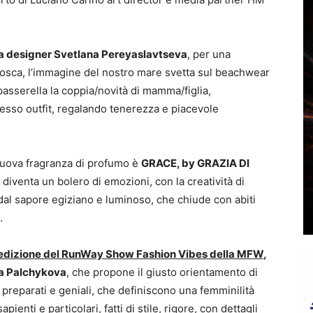
la
designer Svetlana Pereyaslavtseva
, per una
Mosca, l’immagine del nostro mare svetta sul beachwear
passerella la coppia/novità di mamma/figlia,
sesso outfit, regalando tenerezza e piacevole
 nuova fragranza di profumo è
GRACE, by GRAZIA DI
e diventa un bolero di emozioni, con la creatività di
 dal sapore egiziano e luminoso, che chiude con abiti
…
° edizione del RunWay Show Fashion Vibes della MFW
,
ia Palchykova
, che propone il giusto orientamento di
i, preparati e geniali, che definiscono una femminilità
apienti e particolari, fatti di stile, rigore, con dettagli