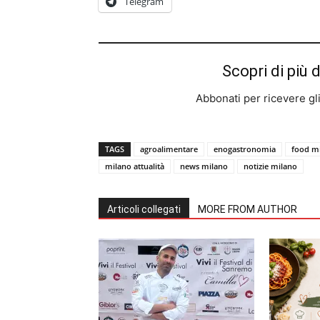
Telegram
Scopri di più 
Abbonati per ricevere gli u
TAGS
agroalimentare
enogastronomia
food m
milano attualità
news milano
notizie milano
Articoli collegati
MORE FROM AUTHOR