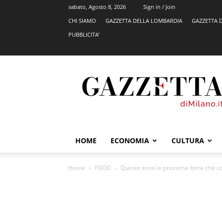
sabato, Agosto 8, 2026
Sign in / Join
CHI SIAMO
GAZZETTA DELLA LOMBARDIA
GAZZETTA 
PUBBLICITA’
GazzettadiMilano.it
HOME
ECONOMIA
CULTURA
Home
FOOD
Queste sono le prossime birre che co