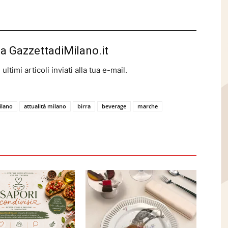
da GazzettadiMilano.it
ltimi articoli inviati alla tua e-mail.
ilano
attualità milano
birra
beverage
marche