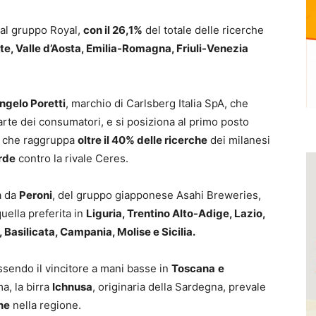
 al gruppo Royal,
con il 26,1%
del totale delle ricerche
e, Valle d’Aosta, Emilia-Romagna, Friuli-Venezia
ngelo Poretti
, marchio di Carlsberg Italia SpA, che
rte dei consumatori, e si posiziona al primo posto
, che raggruppa
oltre il 40% delle ricerche
dei milanesi
rde
contro la rivale Ceres.
a da
Peroni
, del gruppo giapponese Asahi Breweries,
uella preferita in
Liguria, Trentino Alto-Adige, Lazio,
Basilicata, Campania, Molise e Sicilia.
sendo il vincitore a mani basse in
Toscana
e
ma, la birra
Ichnusa
, originaria della Sardegna, prevale
he
nella regione.