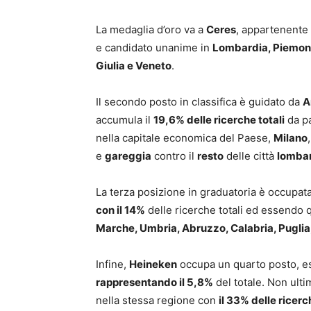
La medaglia d’oro va a
Ceres
, appartenente
e candidato unanime in
Lombardia, Piemont
Giulia e Veneto
.
Il secondo posto in classifica è guidato da
A
accumula il
19,6% delle ricerche totali
da pa
nella capitale economica del Paese,
Milano
e
gareggia
contro il
resto
delle città
lomba
La terza posizione in graduatoria è occupat
con il 14%
delle ricerche totali ed essendo q
Marche, Umbria, Abruzzo, Calabria, Puglia, 
Infine,
Heineken
occupa un quarto posto, es
rappresentando il 5,8%
del totale. Non ulti
nella stessa regione con
il 33% delle ricerc