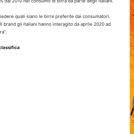
1% dal 2010 nel consumo di birra da parte degli italiani.
iedere quali siano le birre preferite dai consumatori.
i brand gli italiani hanno interagito da aprile 2020 ad
ra”.
classifica