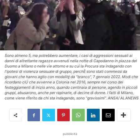
Sono almeno 5, ma potrebbero aumentare, i casi di aggressioni sessuali ai
danni di altrettante ragazze avvenuti nella notte di Capodanno in piazza del
Duomo a Milano o nelle vie attorno e su cui la Procura sta indagando con
l'ipotesi di violenza sessuale di gruppo, perchÈ sono stati commessi da
giovani che hanno agito con modalit‡ da "branco", 7 gennaio 2022. Modi che
ricordano ciÚ che avvenne a Colonia nel 2016, sempre nel corso dei
festeggiamenti di inizio anno, quando centinaia di persone, agendo in piccoli
gruppi, abusarono, anche per rapinarle, di decine di donne. I fatti di Milano,
come viene riferito da chi sta indagando, sono "gravissimi". ANSA/ ALANEWS
pubblicità