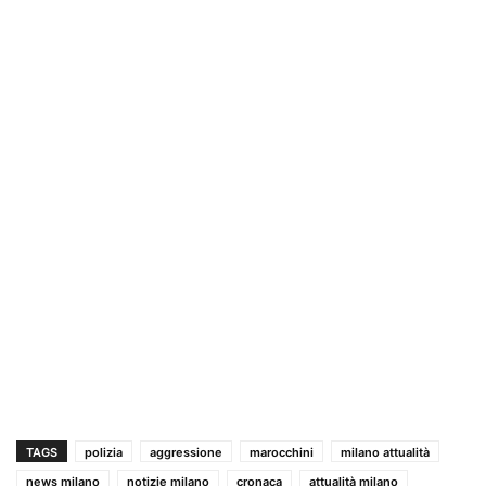
TAGS
polizia
aggressione
marocchini
milano attualità
news milano
notizie milano
cronaca
attualità milano