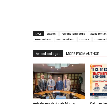
TAGS
elezioni
regione lombardia
attilio fontan
news milano
notizie milano
cronaca
comune d
Articoli collegati
MORE FROM AUTHOR
Autodromo Nazionale Monza,
Caldo estre