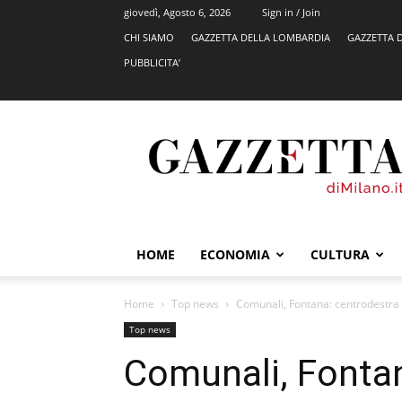
giovedì, Agosto 6, 2026
Sign in / Join
CHI SIAMO
GAZZETTA DELLA LOMBARDIA
GAZZETTA 
PUBBLICITA’
GazzettadiMilano.it
HOME
ECONOMIA
CULTURA
Home
Top news
Comunali, Fontana: centrodestra s
Top news
Comunali, Fontan