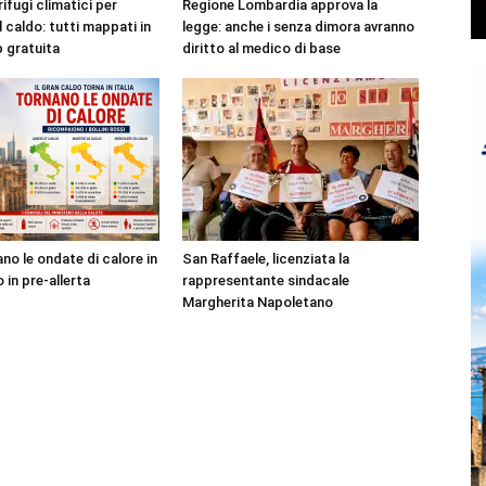
rifugi climatici per
Regione Lombardia approva la
l caldo: tutti mappati in
legge: anche i senza dimora avranno
p gratuita
diritto al medico di base
no le ondate di calore in
San Raffaele, licenziata la
o in pre-allerta
rappresentante sindacale
Margherita Napoletano