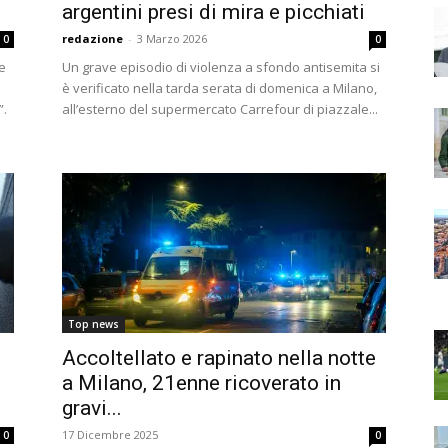
argentini presi di mira e picchiati
redazione
-
3 Marzo 2026
0
0
e
Un grave episodio di violenza a sfondo antisemita si
è verificato nella tarda serata di domenica a Milano,
”.
all’esterno del supermercato Carrefour di piazzale...
Top news
Accoltellato e rapinato nella notte
a Milano, 21enne ricoverato in
gravi...
17 Dicembre 2025
0
0