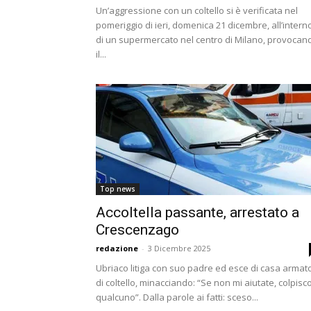
Un’aggressione con un coltello si è verificata nel
pomeriggio di ieri, domenica 21 dicembre, all’intern
di un supermercato nel centro di Milano, provocan
il...
Top news
Accoltella passante, arrestato a
Crescenzago
redazione
-
3 Dicembre 2025
Ubriaco litiga con suo padre ed esce di casa armat
di coltello, minacciando: “Se non mi aiutate, colpisc
qualcuno”. Dalla parole ai fatti: sceso...