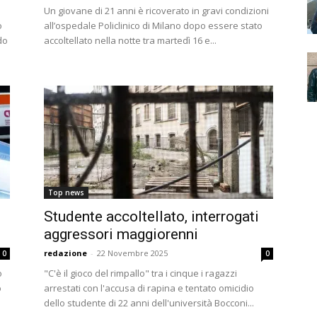
Un giovane di 21 anni è ricoverato in gravi condizioni
o
all’ospedale Policlinico di Milano dopo essere stato
do
accoltellato nella notte tra martedì 16 e...
Top news
Studente accoltellato, interrogati
aggressori maggiorenni
redazione
-
22 Novembre 2025
0
0
o
"C'è il gioco del rimpallo" tra i cinque i ragazzi
o
arrestati con l'accusa di rapina e tentato omicidio
dello studente di 22 anni dell'università Bocconi...