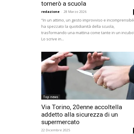
tornerò a scuola
redazione
-
28 Marzo 2026
“In un attimo, un gesto improvviso e incomprensibil
ha spezzato la quotidianità della scuola,
trasformando una mattina come tante in un incubo
Lo scrive in...
Top news
Via Torino, 20enne accoltella
addetto alla sicurezza di un
supermercato
22 Dicembre 2025