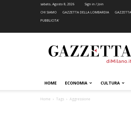
sabato, Agosto 8, 2026
Sign in / Join
CHI SIAMO
GAZZETTA DELLA LOMBARDIA
GAZZETTA
PUBBLICITA’
GazzettadiMilano.it
HOME
ECONOMIA
CULTURA
Home
Tags
Aggressione