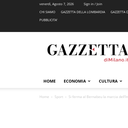
venerdì, Agosto 7, 2026
Sign in / Join
CHI SIAMO
GAZZETTA DELLA LOMBARDIA
GAZZETTA 
PUBBLICITA’
GazzettadiMilano.it
HOME
ECONOMIA
CULTURA
Home
Sport
Si ferma al Bernabeu la marcia dell’Inte