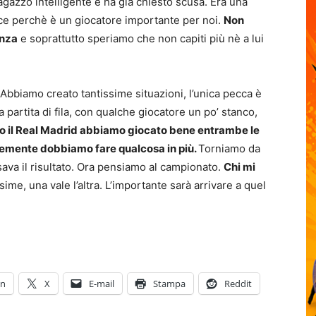
agazzo intelligente e ha già chiesto scusa. Era una
iace perchè è un giocatore importante per noi.
Non
enza
e soprattutto speriamo che non capiti più nè a lui
 Abbiamo creato tantissime situazioni, l’unica pecca è
a partita di fila, con qualche giocatore un po’ stanco,
o il Real Madrid abbiamo giocato bene entrambe le
emente dobbiamo fare qualcosa in più.
Torniamo da
ava il risultato. Ora pensiamo al campionato.
Chi mi
ime, una vale l’altra. L’importante sarà arrivare a quel
In
X
E-mail
Stampa
Reddit