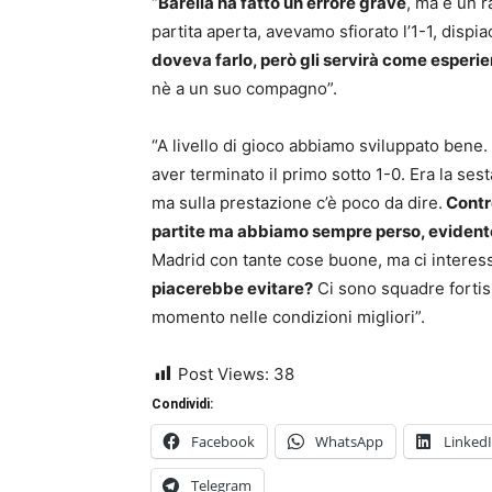
“
Barella ha fatto un errore grave
, ma è un r
partita aperta, avevamo sfiorato l’1-1, disp
doveva farlo, però gli servirà come esperi
nè a un suo compagno”.
“A livello di gioco abbiamo sviluppato bene.
aver terminato il primo sotto 1-0. Era la sest
ma sulla prestazione c’è poco da dire.
Contr
partite ma abbiamo sempre perso, evident
Madrid con tante cose buone, ma ci interess
piacerebbe evitare?
Ci sono squadre fortiss
momento nelle condizioni migliori”.
Post Views:
38
Condividi:
Facebook
WhatsApp
Linked
Telegram