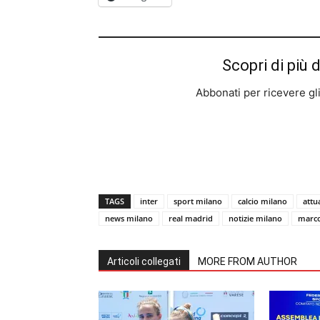
Scopri di più 
Abbonati per ricevere gli u
TAGS
inter
sport milano
calcio milano
attu
news milano
real madrid
notizie milano
marco
Articoli collegati
MORE FROM AUTHOR