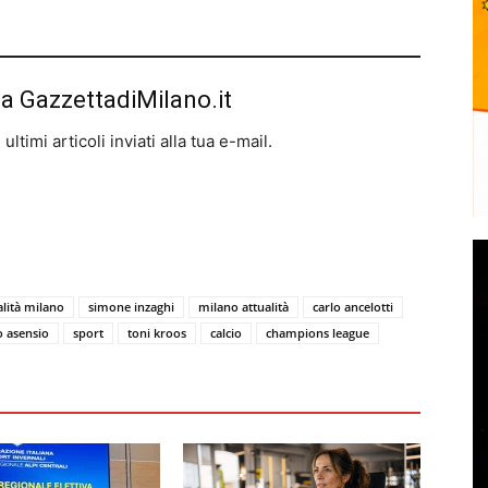
da GazzettadiMilano.it
ltimi articoli inviati alla tua e-mail.
alità milano
simone inzaghi
milano attualità
carlo ancelotti
 asensio
sport
toni kroos
calcio
champions league