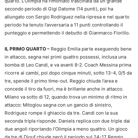
quarto. L’Olimpia ha rimontato trascinata da un grande
secondo periodo di Gigi Datome (14 punti), poi ha
allungato con Sergio Rodriguez nella ripresa e nel quarto
periodo ha tenuto l’avversaria a 11 punti controllando il
punteggio e permettendo il debutto di Gianmarco Fiorillo.
IL PRIMO QUARTO –
Reggio Emilia parte eseguendo bene
in attacco, segna nei primi quattro possessi, inclusa una
bomba di Leo Candi, e va avanti 8-2. Coach Messina prima
ricorre ai cambi, poi dopo cinque minuti, sotto 13-4, 0/5 da
tre, spende il primo time-out. Reggio chiude l’area e
concede il tiro da fuori, ma è brillante anche in attacco.
Milano va sotto di 12, quando trova un minimo di ritmo in
attacco: Mitoglou segna con un gancio di sinistro,
Rodriguez rompe il ghiaccio da tre. Candi con la sua
seconda tripla risponde. Daniels replica con due triple dai
due angoli riportando l’Olimpia a meno quattro. Un gioco
da tre di Diouf chiude però il periodo sul 24-17 Reggio