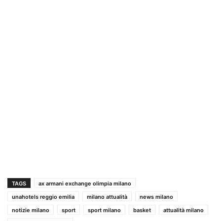
TAGS
ax armani exchange olimpia milano
unahotels reggio emilia
milano attualità
news milano
notizie milano
sport
sport milano
basket
attualità milano