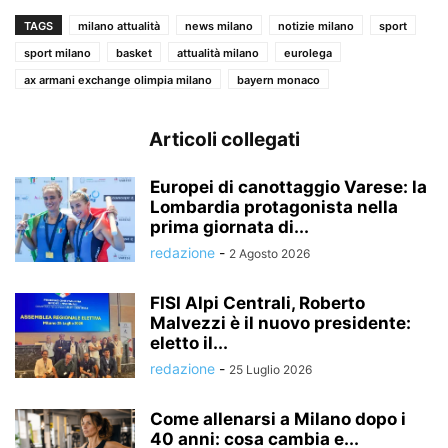
TAGS
milano attualità
news milano
notizie milano
sport
sport milano
basket
attualità milano
eurolega
ax armani exchange olimpia milano
bayern monaco
Articoli collegati
Europei di canottaggio Varese: la
Lombardia protagonista nella
prima giornata di...
redazione
-
2 Agosto 2026
FISI Alpi Centrali, Roberto
Malvezzi è il nuovo presidente:
eletto il...
redazione
-
25 Luglio 2026
Come allenarsi a Milano dopo i
40 anni: cosa cambia e...