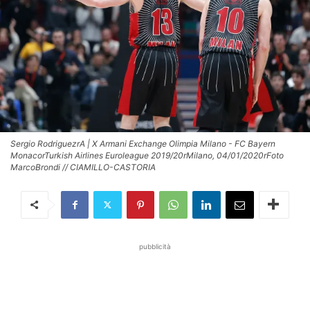
Sergio RodriguezrA | X Armani Exchange Olimpia Milano - FC Bayern
MonacorTurkish Airlines Euroleague 2019/20rMilano, 04/01/2020rFoto
MarcoBrondi // CIAMILLO-CASTORIA
pubblicità