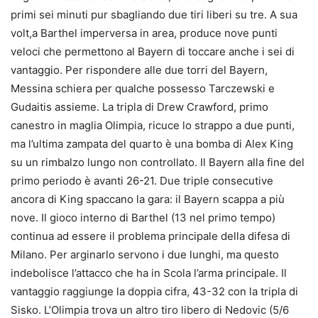
primi sei minuti pur sbagliando due tiri liberi su tre. A sua
volt,a Barthel imperversa in area, produce nove punti
veloci che permettono al Bayern di toccare anche i sei di
vantaggio. Per rispondere alle due torri del Bayern,
Messina schiera per qualche possesso Tarczewski e
Gudaitis assieme. La tripla di Drew Crawford, primo
canestro in maglia Olimpia, ricuce lo strappo a due punti,
ma l’ultima zampata del quarto è una bomba di Alex King
su un rimbalzo lungo non controllato. Il Bayern alla fine del
primo periodo è avanti 26-21. Due triple consecutive
ancora di King spaccano la gara: il Bayern scappa a più
nove. Il gioco interno di Barthel (13 nel primo tempo)
continua ad essere il problema principale della difesa di
Milano. Per arginarlo servono i due lunghi, ma questo
indebolisce l’attacco che ha in Scola l’arma principale. Il
vantaggio raggiunge la doppia cifra, 43-32 con la tripla di
Sisko. L’Olimpia trova un altro tiro libero di Nedovic (5/6