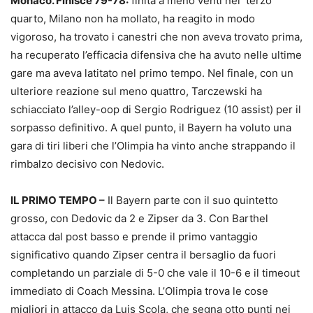
Monaco. Finisce 79-78:
finita a meno venti nel terzo
quarto, Milano non ha mollato, ha reagito in modo
vigoroso, ha trovato i canestri che non aveva trovato prima,
ha recuperato l’efficacia difensiva che ha avuto nelle ultime
gare ma aveva latitato nel primo tempo. Nel finale, con un
ulteriore reazione sul meno quattro, Tarczewski ha
schiacciato l’alley-oop di Sergio Rodriguez (10 assist) per il
sorpasso definitivo. A quel punto, il Bayern ha voluto una
gara di tiri liberi che l’Olimpia ha vinto anche strappando il
rimbalzo decisivo con Nedovic.
IL PRIMO TEMPO –
Il Bayern parte con il suo quintetto
grosso, con Dedovic da 2 e Zipser da 3. Con Barthel
attacca dal post basso e prende il primo vantaggio
significativo quando Zipser centra il bersaglio da fuori
completando un parziale di 5-0 che vale il 10-6 e il timeout
immediato di Coach Messina. L’Olimpia trova le cose
migliori in attacco da Luis Scola, che segna otto punti nei