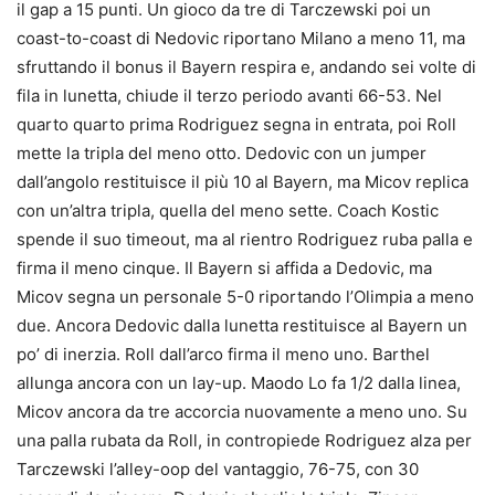
il gap a 15 punti. Un gioco da tre di Tarczewski poi un
coast-to-coast di Nedovic riportano Milano a meno 11, ma
sfruttando il bonus il Bayern respira e, andando sei volte di
fila in lunetta, chiude il terzo periodo avanti 66-53. Nel
quarto quarto prima Rodriguez segna in entrata, poi Roll
mette la tripla del meno otto. Dedovic con un jumper
dall’angolo restituisce il più 10 al Bayern, ma Micov replica
con un’altra tripla, quella del meno sette. Coach Kostic
spende il suo timeout, ma al rientro Rodriguez ruba palla e
firma il meno cinque. Il Bayern si affida a Dedovic, ma
Micov segna un personale 5-0 riportando l’Olimpia a meno
due. Ancora Dedovic dalla lunetta restituisce al Bayern un
po’ di inerzia. Roll dall’arco firma il meno uno. Barthel
allunga ancora con un lay-up. Maodo Lo fa 1/2 dalla linea,
Micov ancora da tre accorcia nuovamente a meno uno. Su
una palla rubata da Roll, in contropiede Rodriguez alza per
Tarczewski l’alley-oop del vantaggio, 76-75, con 30