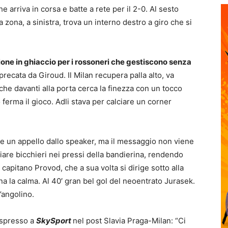
arriva in corsa e batte a rete per il 2-0. Al sesto
a zona, a sinistra, trova un interno destro a giro che si
zione in ghiaccio per i rossoneri che gestiscono senza
precata da Giroud. Il Milan recupera palla alto, va
 che davanti alla porta cerca la finezza con un tocco
tro ferma il gioco. Adli stava per calciare un corner
are un appello dallo speaker, ma il messaggio non viene
ciare bicchieri nei pressi della bandierina, rendendo
al capitano Provod, che a sua volta si dirige sotto alla
rna la calma. Al 40′ gran bel gol del neoentrato Jurasek.
’angolino.
 espresso a
SkySport
nel post Slavia Praga-Milan: “Ci