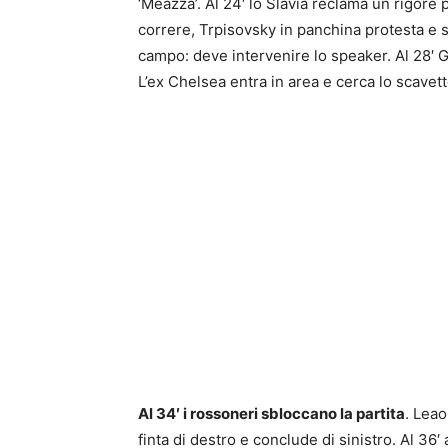
‘Meazza’. Al 24′ lo Slavia reclama un rigore p
correre, Trpisovsky in panchina protesta e s
campo: deve intervenire lo speaker. Al 28′ Gi
L’ex Chelsea entra in area e cerca lo scavet
Al 34′ i rossoneri sbloccano la partita
. Leao
finta di destro e conclude di sinistro. Al 36