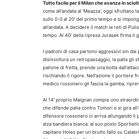
Tutto facile per il Milan che avanza in sciol
come all’andata al ‘Meazza’, oggi sfruttano l
sullo 0-0 al 20′ del primo tempo e si impon
all’andata. A decidere il match le reti di Pul
tempo. Al 40′ della ripresa Jurasek firma il g
I padroni di casa partono aggressivi sin dai 
disinvoltura un retropassaggio, la palla gli s
pallone di fretta, prende una botta dall’att
rischiando il rigore. Nell’azione il portiere 
medico rossonero gli fascia la gamba, riprend
Al 14′ proprio Maignan compie uno straordinar
che difende palla contro Tomori e si gira all
difensore rossonero ci arriva allungando il 
alza bandiera bianca: al suo posto Sportiello. 
capitano Holes per un brutto fallo su Calabri