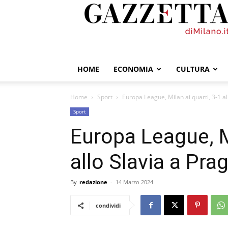
GazzettadiMilano.it
HOME
ECONOMIA
CULTURA
Home
Sport
Europa League, Milan ai quarti, 3-1 al
Sport
Europa League, Mi
allo Slavia a Pra
By
redazione
-
14 Marzo 2024
condividi