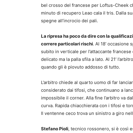
bel crosso del francese per Loftus-Cheek che 
minuto di recupero Leao cala il tris. Dalla su
spegne all’incrocio dei pali.
La ripresa ha poco da dire con la qualifica
correre particolari rischi
. Al 18′ occasione s
subito in verticale per l’attaccante francese
delicato ma la palla sfila a lato. Al 21′ l’arbi
quando gli è piovuto addosso di tutto.
L’arbitro chiede al quarto uomo di far lanci
considerato dai tifosi, che continuano a lan
impossibile il corner. Alla fine l’arbitro va d
curva. Rapida chiacchierata con i tifosi e to
Il ventenne ceco trova un sinistro a giro nell
Stefano Pioli
, tecnico rossonero, si è così