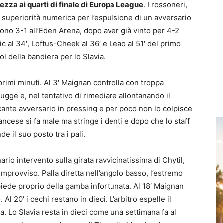
tezza ai quarti di finale di Europa League
. I rossoneri,
a superiorità numerica per l’espulsione di un avversario
gono 3-1 all’Eden Arena, dopo aver già vinto per 4-2
isic al 34′, Loftus-Cheek al 36′ e Leao al 51′ del primo
ol della bandiera per lo Slavia.
primi minuti. Al 3′ Maignan controlla con troppa
fugge e, nel tentativo di rimediare allontanando il
accante avversario in pressing e per poco non lo colpisce
francese si fa male ma stringe i denti e dopo che lo staff
e il suo posto tra i pali.
io intervento sulla girata ravvicinatissima di Chytil,
’improvviso. Palla diretta nell’angolo basso, l’estremo
piede proprio della gamba infortunata. Al 18′ Maignan
Al 20′ i cechi restano in dieci. L’arbitro espelle il
a. Lo Slavia resta in dieci come una settimana fa al