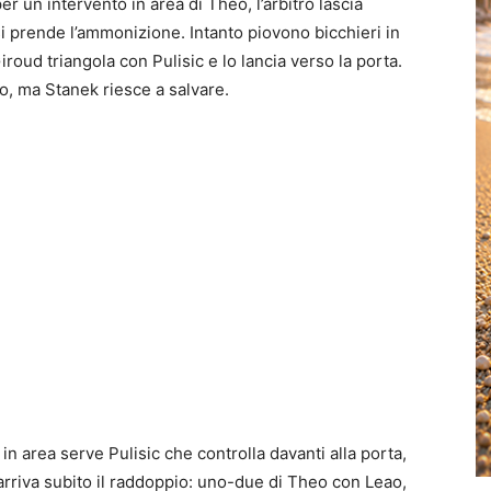
er un intervento in area di Theo, l’arbitro lascia
i prende l’ammonizione. Intanto piovono bicchieri in
roud triangola con Pulisic e lo lancia verso la porta.
to, ma Stanek riesce a salvare.
 in area serve Pulisic che controlla davanti alla porta,
′ arriva subito il raddoppio: uno-due di Theo con Leao,