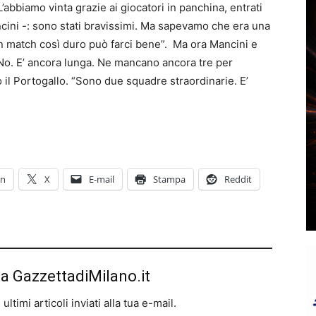
“L’abbiamo vinta grazie ai giocatori in panchina, entrati
ncini -: sono stati bravissimi. Ma sapevamo che era una
Ma un match così duro può farci bene”. Ma ora Mancini e
“No. E’ ancora lunga. Ne mancano ancora tre per
o o il Portogallo. “Sono due squadre straordinarie. E’
In
X
E-mail
Stampa
Reddit
da GazzettadiMilano.it
ltimi articoli inviati alla tua e-mail.