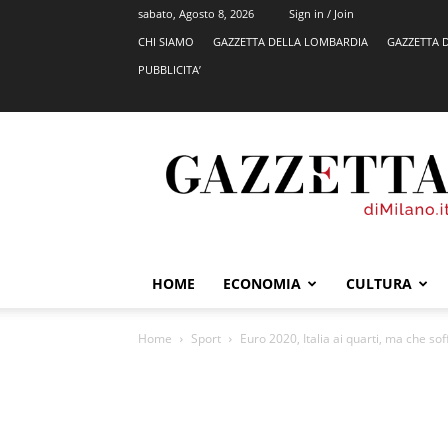
sabato, Agosto 8, 2026
Sign in / Join
CHI SIAMO
GAZZETTA DELLA LOMBARDIA
GAZZETTA 
PUBBLICITA’
GazzettadiMilano.it
HOME
ECONOMIA
CULTURA
Home
Sport
Euro 2020, Italia ai quarti, ma che sof