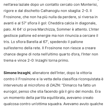
nell’area laziale dopo un contatto cercato con Monterisi,
rigore e dal dischetto Calhanoglu non sbaglia: 2-0
. Il
Frosinone, che non ha più nulla da perdere, si riversa in
avanti e al 57′ sfiora il gol: Cheddira calcia in diagonale,
palo. Al 64′ ci prova Marchizza, Sommer è attento. L’Inter
gestisce pallone ed energie ma non rinuncia a cercare il
tris. Lo sfiora Barella al 67′, spedendo il pallone
sull’esterno della rete. Il Frosinone non riesce a creare
chance degne di nota nell’ultimo quarto d’ora,
l’Inter non
trema e vince 2-0: Inzaghi torna primo
.
Simone Inzaghi
, allenatore dell’Inter, dopo la vittoria
contro il Frosinone e la vetta della classifica riconquistata è
intervenuto al microfono di
DAZN
: “Dimarco ha fatto un
eurogol, penso che stia facendo già il giro del mondo. Era
un momento della partita equilibrata, avevamo creato
qualcosa contro un’ottima squadra. Avevamo avuto qualche