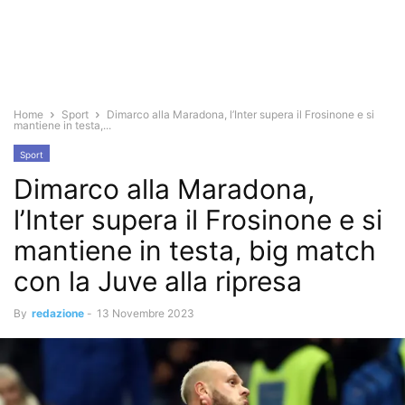
Home
Sport
Dimarco alla Maradona, l’Inter supera il Frosinone e si
mantiene in testa,...
Sport
Dimarco alla Maradona,
l’Inter supera il Frosinone e si
mantiene in testa, big match
con la Juve alla ripresa
By
redazione
-
13 Novembre 2023