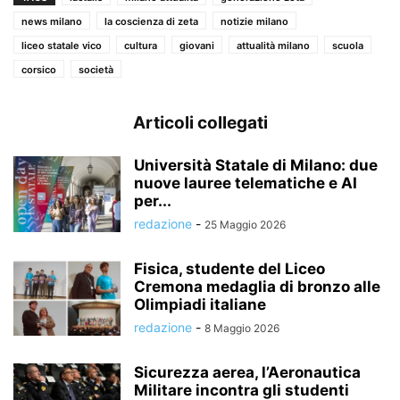
news milano
la coscienza di zeta
notizie milano
liceo statale vico
cultura
giovani
attualità milano
scuola
corsico
società
Articoli collegati
Università Statale di Milano: due
nuove lauree telematiche e AI
per...
redazione
-
25 Maggio 2026
Fisica, studente del Liceo
Cremona medaglia di bronzo alle
Olimpiadi italiane
redazione
-
8 Maggio 2026
Sicurezza aerea, l’Aeronautica
Militare incontra gli studenti