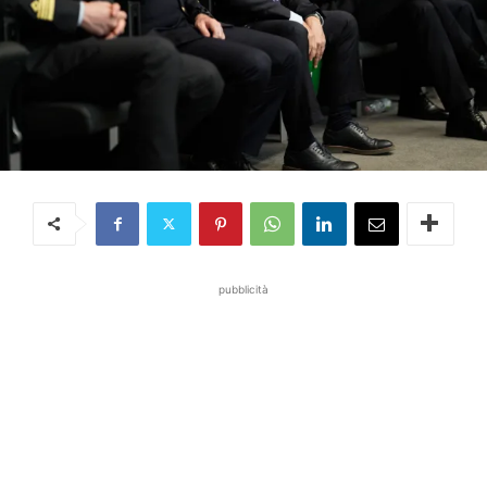
pubblicità