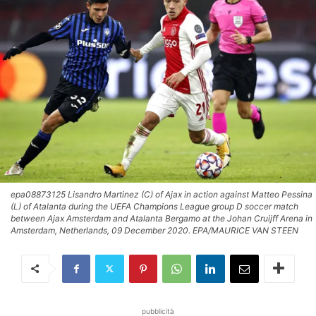
epa08873125 Lisandro Martinez (C) of Ajax in action against Matteo Pessina
(L) of Atalanta during the UEFA Champions League group D soccer match
between Ajax Amsterdam and Atalanta Bergamo at the Johan Cruijff Arena in
Amsterdam, Netherlands, 09 December 2020. EPA/MAURICE VAN STEEN
pubblicità