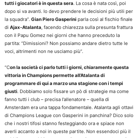
tutti i giocatori è in questa sera
. La cosa è nata così, poi
dopo si va avanti. Io devo prendere le decisioni più utili per
la squadra”.
Gian Piero Gasperini
parla così al fischio finale
di
Ajax-Atalanta
, facendo chiarezza sulla presunta frattura
con il Papu Gomez nei giorni che hanno preceduto la
partita: “Dimissioni? Non possiamo andare dietro tutte le
voci, altrimenti non ne usciamo più”.
“C
on la società ci parlo tutti i giorni, chiaramente questa
vittoria in Champions permette all’Atalanta di
programmare di qui a marzo una stagione con i tempi
giusti
. Dobbiamo solo fissare un pò di strategie ma come
fanno tutti i club – precisa l’allenatore – quella di
Amsterdam era una tappa fondamentale. Atalanta agli ottavi
di Champions League con Gasperini in panchina? Dico solo
che i nostri tifosi stanno festeggiando ora e spiace non
averli accanto a noi in queste partite. Non essendoci più il