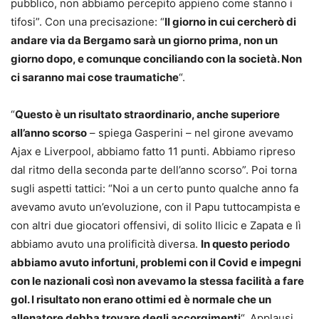
pubblico, non abbiamo percepito appieno come stanno i
tifosi”. Con una precisazione: “
Il giorno in cui cercherò di
andare via da Bergamo sarà un giorno prima, non un
giorno dopo, e comunque conciliando con la società. Non
ci saranno mai cose traumatiche
“.
“
Questo è un risultato straordinario, anche superiore
all’anno scorso
– spiega Gasperini – nel girone avevamo
Ajax e Liverpool, abbiamo fatto 11 punti. Abbiamo ripreso
dal ritmo della seconda parte dell’anno scorso”. Poi torna
sugli aspetti tattici: “Noi a un certo punto qualche anno fa
avevamo avuto un’evoluzione, con il Papu tuttocampista e
con altri due giocatori offensivi, di solito Ilicic e Zapata e lì
abbiamo avuto una prolificità diversa.
In questo periodo
abbiamo avuto infortuni, problemi con il Covid e impegni
con le nazionali così non avevamo la stessa facilità a fare
gol. I risultato non erano ottimi ed è normale che un
allenatore debba trovare degli accorgimenti
“. Applausi