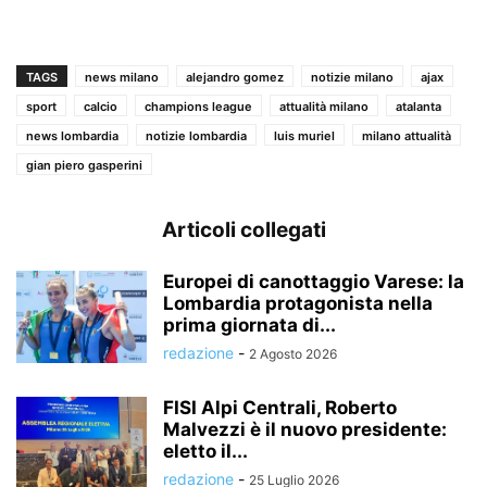
TAGS
news milano
alejandro gomez
notizie milano
ajax
sport
calcio
champions league
attualità milano
atalanta
news lombardia
notizie lombardia
luis muriel
milano attualità
gian piero gasperini
Articoli collegati
Europei di canottaggio Varese: la
Lombardia protagonista nella
prima giornata di...
redazione
-
2 Agosto 2026
FISI Alpi Centrali, Roberto
Malvezzi è il nuovo presidente:
eletto il...
redazione
-
25 Luglio 2026