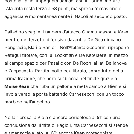
posto la Lazio, impegnata domani con il Torino, mentre
l’Atalanta resta terza a 58 punti, ma spreca l’occasione di
agganciare momentaneamente il Napoli al secondo posto.
Palladino sceglie il tandem d’attacco Gudmundsson e Kean,
mentre nel terzetto difensivo davanti a De Gea giocano
Pongracic, Mari e Ranieri. Nell’Atalanta Gasperini ripropone
Retegui titolare, con lui Lookman e De Ketelaere. In mezzo
al campo spazio per Pasalic con De Roon, ai lati Bellanova
e Zappacosta. Partita molto equilibrata, soprattutto nella
prima frazione, che però si sblocca nel finale grazie a
Moise Kean
che ruba un pallone a metà campo a Hien e si
invola verso la porta battendo Carnesecchi con un tocco
morbido nell’angolino.
Nella ripresa la Viola è ancora pericolosa al 51′ con una
conclusione dal limite di Fagioli, ma Carnesecchi si stende
e smanaccia a lato. Al 60′ ancora
Kean
protagonista: