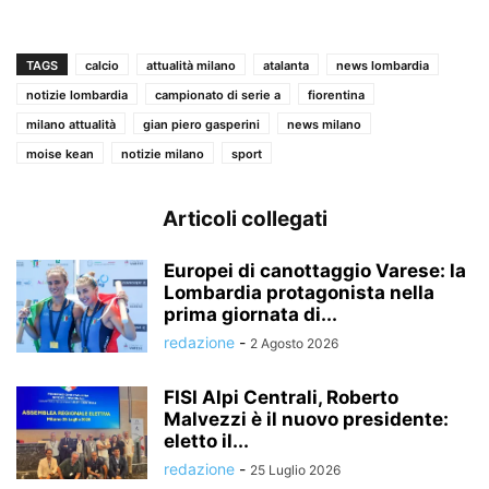
TAGS
calcio
attualità milano
atalanta
news lombardia
notizie lombardia
campionato di serie a
fiorentina
milano attualità
gian piero gasperini
news milano
moise kean
notizie milano
sport
Articoli collegati
Europei di canottaggio Varese: la
Lombardia protagonista nella
prima giornata di...
redazione
-
2 Agosto 2026
FISI Alpi Centrali, Roberto
Malvezzi è il nuovo presidente:
eletto il...
redazione
-
25 Luglio 2026