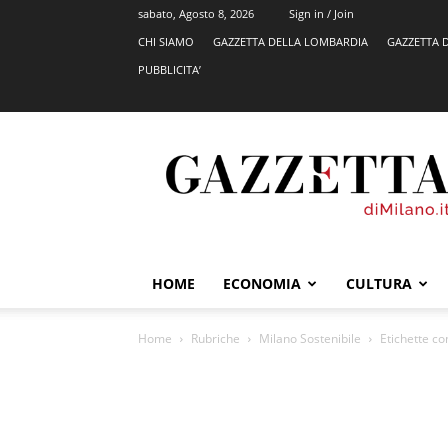
sabato, Agosto 8, 2026
Sign in / Join
CHI SIAMO
GAZZETTA DELLA LOMBARDIA
GAZZETTA 
PUBBLICITA’
GazzettadiMilano.it
HOME
ECONOMIA
CULTURA
Home
Rubriche
Milano Sostenibile
Etichette co