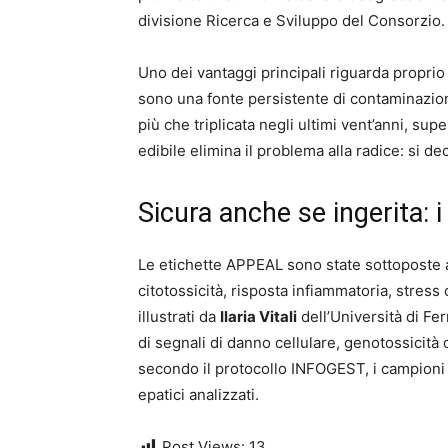
divisione Ricerca e Sviluppo del Consorzio.
Uno dei vantaggi principali riguarda proprio 
sono una fonte persistente di contaminazione 
più che triplicata negli ultimi vent’anni, supe
edibile elimina il problema alla radice: si 
Sicura anche se ingerita: i 
Le etichette APPEAL sono state sottoposte a r
citotossicità, risposta infiammatoria, stress o
illustrati da
Ilaria Vitali
dell’Università di Fe
di segnali di danno cellulare, genotossicit
secondo il protocollo INFOGEST, i campioni si
epatici analizzati.
Post Views:
13