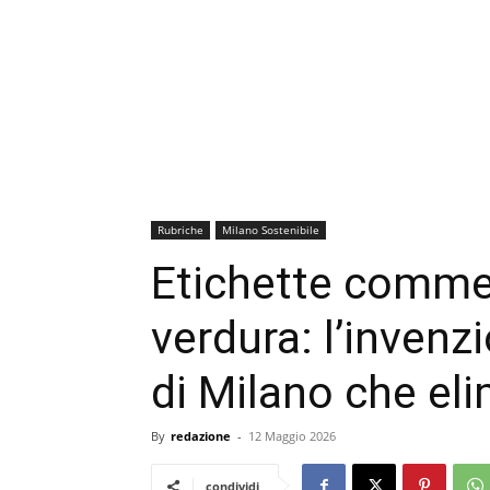
Rubriche
Milano Sostenibile
Etichette commest
verdura: l’invenz
di Milano che eli
By
redazione
-
12 Maggio 2026
condividi