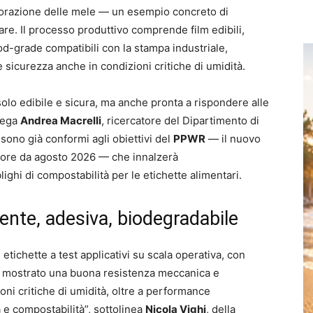
avorazione delle mele — un esempio concreto di
are. Il processo produttivo comprende film edibili,
ood-grade compatibili con la stampa industriale,
à e sicurezza anche in condizioni critiche di umidità.
solo edibile e sicura, ma anche pronta a rispondere alle
piega
Andrea Macrelli
, ricercatore del Dipartimento di
 sono già conformi agli obiettivi del
PPWR
— il nuovo
gore da agosto 2026 — che innalzerà
blighi di compostabilità per le etichette alimentari.
ente, adesiva, biodegradabile
tichette a test applicativi su scala operativa, con
anno mostrato una buona resistenza meccanica e
oni critiche di umidità, oltre a performance
à e compostabilità”, sottolinea
Nicola Vighi
, della