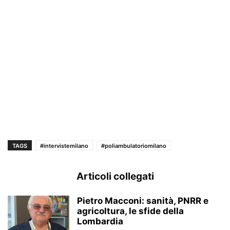
TAGS
#intervistemilano
#poliambulatoriomilano
Articoli collegati
Pietro Macconi: sanità, PNRR e
agricoltura, le sfide della
Lombardia