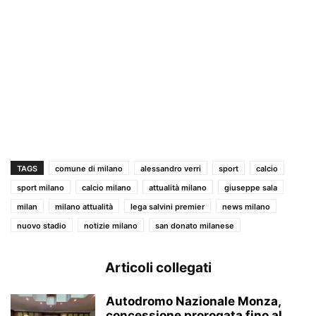
TAGS
comune di milano
alessandro verri
sport
calcio
sport milano
calcio milano
attualità milano
giuseppe sala
milan
milano attualità
lega salvini premier
news milano
nuovo stadio
notizie milano
san donato milanese
Articoli collegati
Autodromo Nazionale Monza,
concessione prorogata fino al