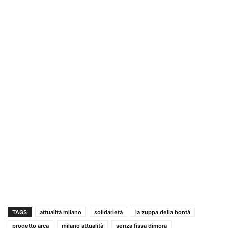
TAGS
attualità milano
solidarietà
la zuppa della bontà
progetto arca
milano attualità
senza fissa dimora