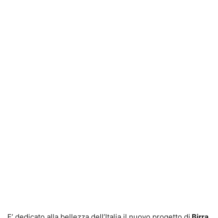
E’ dedicato alla bellezza dell’Italia il nuovo progetto di
Birra