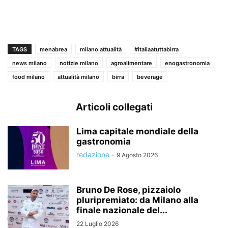
TAGS
menabrea
milano attualità
#italiaatuttabirra
news milano
notizie milano
agroalimentare
enogastronomia
food milano
attualità milano
birra
beverage
Articoli collegati
Lima capitale mondiale della
gastronomia
redazione
-
9 Agosto 2026
Bruno De Rose, pizzaiolo
pluripremiato: da Milano alla
finale nazionale del...
22 Luglio 2026