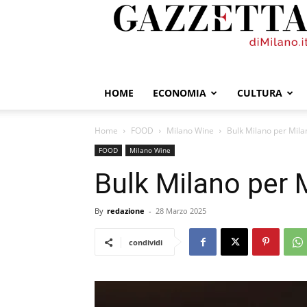
GazzettadiMilano.it
HOME
ECONOMIA
CULTURA
Home
FOOD
Milano Wine
Bulk Milano per Mil
FOOD
Milano Wine
Bulk Milano per
By
redazione
-
28 Marzo 2025
condividi