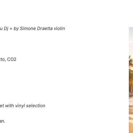
u Dj + by Simone Draetta violin
tto, CO2
t with vinyl selection
an.