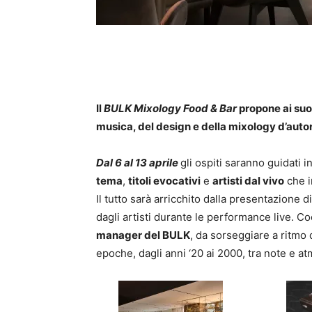
Il
BULK Mixology Food & Bar
propone ai suoi
musica, del design e della mixology d’auto
Dal 6 al 13
a
prile
gli ospiti saranno guidati i
tema
,
titoli evocativi
e
artisti dal vivo
che i
Il tutto sarà arricchito dalla presentazione d
dagli artisti durante le performance live. Coc
manager del BULK
, da sorseggiare a ritmo
epoche, dagli anni ‘20 ai 2000, tra note e a