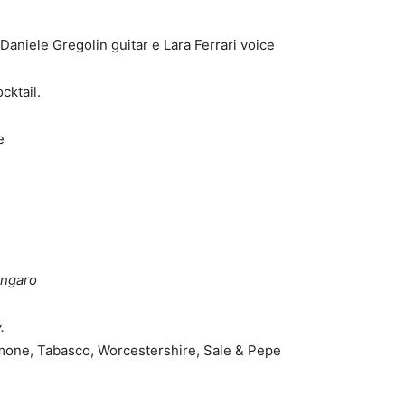
Daniele Gregolin guitar e Lara Ferrari voice
cktail.
e
ingaro
y.
imone, Tabasco, Worcestershire, Sale & Pepe