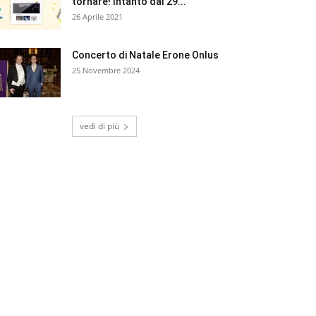
tornare! Intanto dal 29...
26 Aprile 2021
Concerto di Natale Erone Onlus
25 Novembre 2024
vedi di più