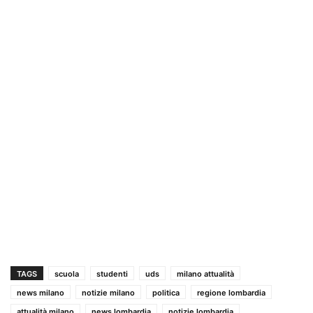
TAGS
scuola
studenti
uds
milano attualità
news milano
notizie milano
politica
regione lombardia
attualità milano
news lombardia
notizie lombardia