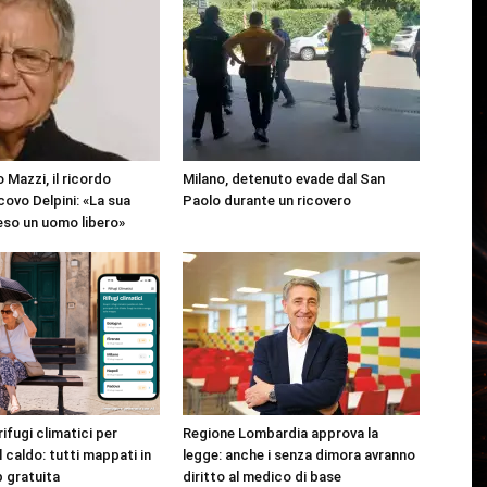
 Mazzi, il ricordo
Milano, detenuto evade dal San
covo Delpini: «La sua
Paolo durante un ricovero
reso un uomo libero»
rifugi climatici per
Regione Lombardia approva la
l caldo: tutti mappati in
legge: anche i senza dimora avranno
p gratuita
diritto al medico di base