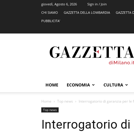
giovedì, Agosto 6, 2026
Sign in / Join
CHI SIAMO
GAZZETTA DELLA LOMBARDIA
GAZZETTA 
PUBBLICITA’
GazzettadiMilano.it
HOME
ECONOMIA
CULTURA
Home
Top news
Interrogatorio di garanzia per le fi
Top news
Interrogatorio di 