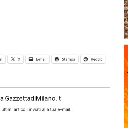
In
X
E-mail
Stampa
Reddit
da GazzettadiMilano.it
ltimi articoli inviati alla tua e-mail.