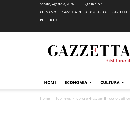
sabato, Agosto 8, 2026
Sign in / Join
CHI SIAMO
GAZZETTA DELLA LOMBARDIA
GAZZETTA 
PUBBLICITA’
GazzettadiMilano.it
HOME
ECONOMIA
CULTURA
Home
Top news
Coronavirus, per il ridotto traffico