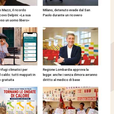
 Mazzi, il ricordo
Milano, detenuto evade dal San
covo Delpini: «La sua
Paolo durante un ricovero
reso un uomo libero»
rifugi climatici per
Regione Lombardia approva la
l caldo: tutti mappati in
legge: anche i senza dimora avranno
p gratuita
diritto al medico di base