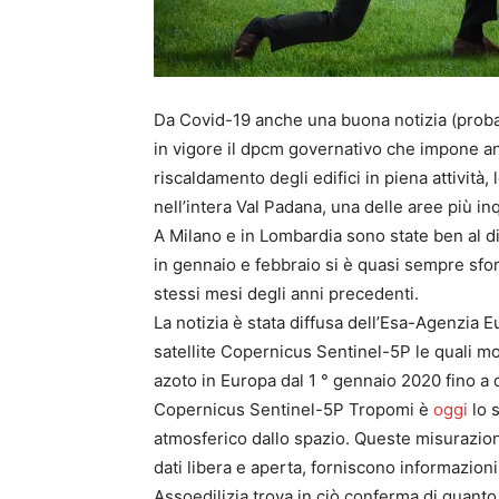
Da Covid-19 anche una buona notizia (probabi
in vigore il dpcm governativo che impone anch
riscaldamento degli edifici in piena attività,
nell’intera Val Padana, una delle aree più in
A Milano e in Lombardia sono state ben al di
in gennaio e febbraio si è quasi sempre sfor
stessi mesi degli anni precedenti.
La notizia è stata diffusa dell’Esa-Agenzia 
satellite Copernicus Sentinel-5P le quali mos
azoto in Europa dal 1 ° gennaio 2020 fino a q
Copernicus Sentinel-5P Tropomi è
oggi
lo 
atmosferico dallo spazio. Queste misurazioni, 
dati libera e aperta, forniscono informazioni c
Assoedilizia trova in ciò conferma di quant