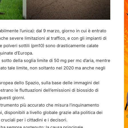
lmente l’unica): dal 9 marzo, giorno in cui è entrato
e severe limitazioni al traffico, e con gli impianti di
 le polveri sottili (pm10) sono drasticamente calate
quinate d’Europa.
 sotto della soglia limite di 50 mg per mc d’aria, mentre
ato tale limite, non soltanto nel 2020 ma anche negli
Europea dello Spazio, sulla base delle immagini del
trano le fluttuazioni dell’emissioni di biossido di
uesti giorni.
strumento più accurato che misura l’inquinamento
disponibili a livello globale grazie alla politica dei
ruciali per i cittadini e i decisori.
o ha sempre sostenuto: la causa principale