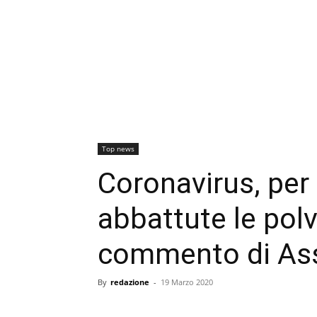
Top news
Coronavirus, per i
abbattute le polver
commento di Ass
By
redazione
-
19 Marzo 2020
condividi