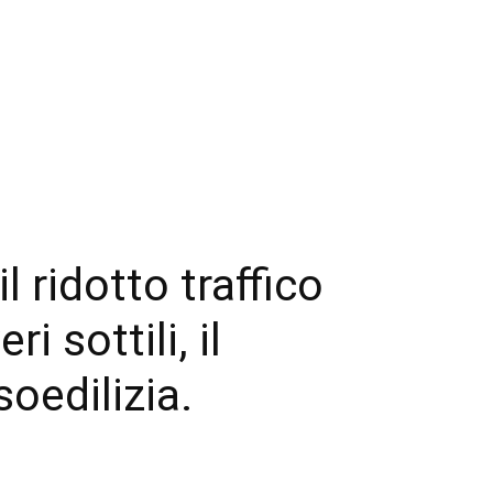
l ridotto traffico
i sottili, il
oedilizia.