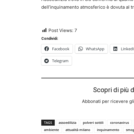
dell’inquinamento atmosferico è dovuta al tr
Post Views:
7
Condividi:
Facebook
WhatsApp
Linked
Telegram
Scopri di più 
Abbonati per ricevere gli u
TAGS
assoedilizia
polveri sottili
coronavirus
ambiente
attualità milano
inquinamento
smo