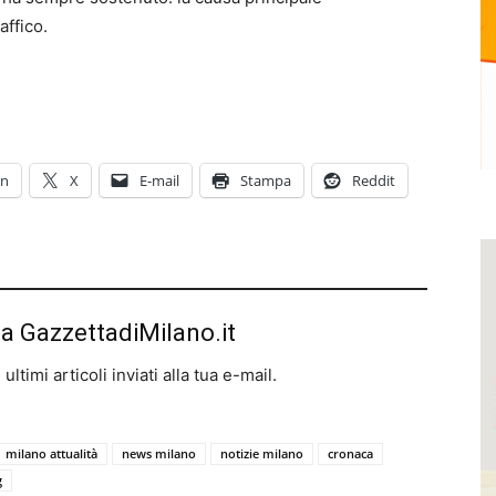
affico.
In
X
E-mail
Stampa
Reddit
da GazzettadiMilano.it
ltimi articoli inviati alla tua e-mail.
milano attualità
news milano
notizie milano
cronaca
g