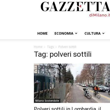
GazzettadiMilano.it
HOME
ECONOMIA
CULTURA
Home
Tags
Polveri sottili
Tag: polveri sottili
Milano Sostenibile
Polveri sottili in Lombardia, il