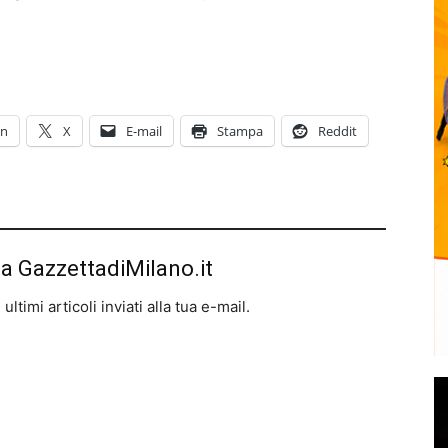
In
X
E-mail
Stampa
Reddit
da GazzettadiMilano.it
ltimi articoli inviati alla tua e-mail.