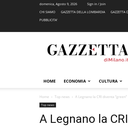
domenica, Agosto 9, 2026
Sign in / Join
CHI SIAMO
GAZZETTA DELLA LOMBARDIA
GAZZETTA 
PUBBLICITA’
GazzettadiMilano.it
HOME
ECONOMIA
CULTURA
Home
Top news
A Legnano la CRI diventa “green” 
Top news
A Legnano la CRI 