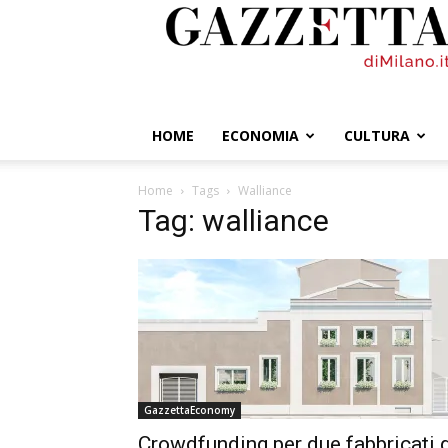
GazzettadiMilano.it
HOME
ECONOMIA
CULTURA
Home
Tags
Walliance
Tag: walliance
GazzettaEconomy
Crowdfunding per due fabbricati 