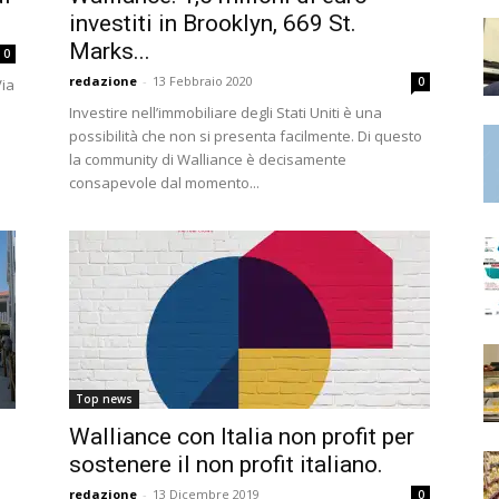
investiti in Brooklyn, 669 St.
Marks...
0
redazione
-
13 Febbraio 2020
0
Via
Investire nell’immobiliare degli Stati Uniti è una
possibilità che non si presenta facilmente. Di questo
la community di Walliance è decisamente
consapevole dal momento...
Top news
Walliance con Italia non profit per
sostenere il non profit italiano.
redazione
-
13 Dicembre 2019
0