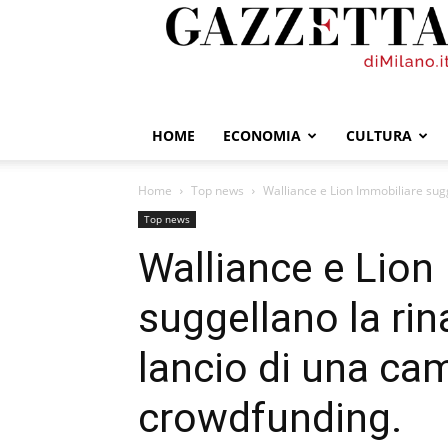
GazzettadiMilano.it
HOME
ECONOMIA
CULTURA
Home
Top news
Walliance e Lion Immobiliare sugge
Top news
Walliance e Lion
suggellano la rin
lancio di una ca
crowdfunding.