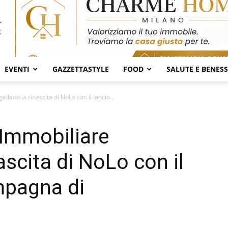
EVENTI
GAZZETTASTYLE
FOOD
SALUTE E BENES
llano la rinascita di NoLo con il lancio...
 Immobiliare
ascita di NoLo con il
mpagna di