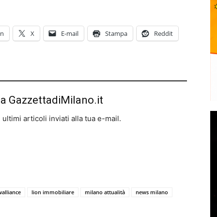
In
X
E-mail
Stampa
Reddit
da GazzettadiMilano.it
ltimi articoli inviati alla tua e-mail.
walliance
lion immobiliare
milano attualità
news milano