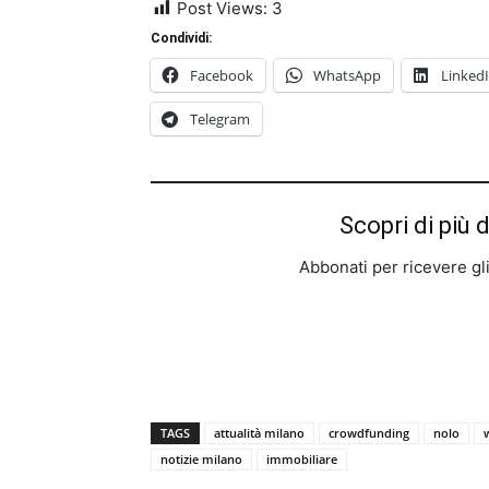
Post Views:
3
Condividi:
Facebook
WhatsApp
Linked
Telegram
Scopri di più 
Abbonati per ricevere gli u
TAGS
attualità milano
crowdfunding
nolo
notizie milano
immobiliare