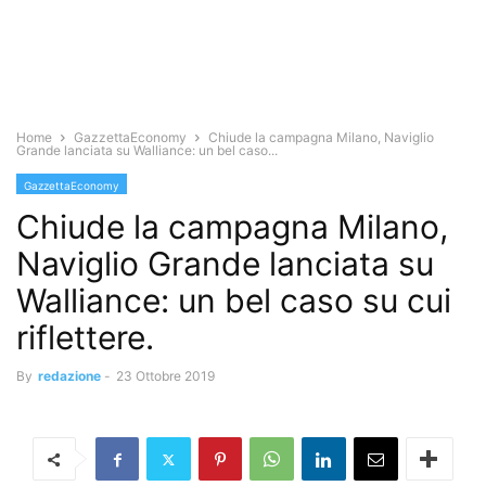
Home
GazzettaEconomy
Chiude la campagna Milano, Naviglio
Grande lanciata su Walliance: un bel caso...
GazzettaEconomy
Chiude la campagna Milano,
Naviglio Grande lanciata su
Walliance: un bel caso su cui
riflettere.
By
redazione
-
23 Ottobre 2019