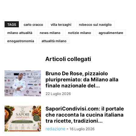
TAGS
carlo cracco
villa terzaghi
robecco sul naviglio
milano attualità
news milano
notizie milano
agroalimentare
enogastronomia
attualità milano
Articoli collegati
Bruno De Rose, pizzaiolo
pluripremiato: da Milano alla
finale nazionale del...
22 Luglio 2026
SaporiCondivisi.com: il portale
che racconta la cucina italiana
tra ricette, tradizioni...
redazione
-
16 Luglio 2026