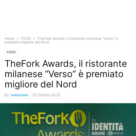
Home
FOOD
TheFork Awards, il ristorante milanese “Verso” è
premiato migliore del Nord
FOOD
TheFork Awards, il ristorante
milanese “Verso” è premiato
migliore del Nord
By
redazione
-
25 Ottobre 2023