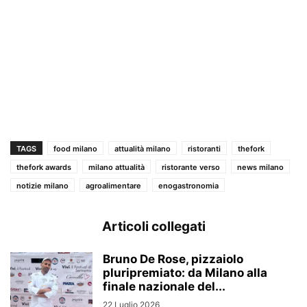
TAGS
food milano
attualità milano
ristoranti
thefork
thefork awards
milano attualità
ristorante verso
news milano
notizie milano
agroalimentare
enogastronomia
Articoli collegati
Bruno De Rose, pizzaiolo
pluripremiato: da Milano alla
finale nazionale del...
22 Luglio 2026