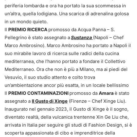
periferia lombarda e ora ha portato la sua scommessa in
un’altra, quella lodigiana. Una scarica di adrenalina golosa
in un mondo quieto.
Il
PREMIO RICERCA
promosso da Acqua Panna – S.
Pellegrino è stato assegnato a
Sustanza
(Napoli – Chef
Marco Ambrosino). Marco Ambrosino ha portato a Napoli il
suo mirabile lavoro di ricerca sulle radici della cucina
mediterranea, che l’hanno portato a fondare il Collettivo
Mediterraneo. Ora che non è più a Milano, ma ai piedi del
Vesuvio, il suo studio attento e colto trova
un’ambientazione ancor più esatta, in un locale bellissimo
Il
PREMIO CONTAMINAZIONI
promosso da
Amara
è stato
assegnato a
Il Gusto di Xinge
(Firenze – Chef Xinge Liu).
Inaugurato nel gennaio 2023, il Gusto di Xinge è il sogno,
diventato realtà, della vulcanica trentenne Xin Ge Liu che,
arrivata in Italia per seguire gli studi di Fashion Design, si è
scoperta appassionata di cibo e imprenditrice della