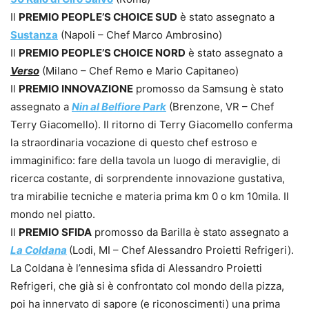
Il
PREMIO PEOPLE’S CHOICE SUD
è stato assegnato a
Sustanza
(Napoli – Chef Marco Ambrosino)
Il
PREMIO PEOPLE’S CHOICE NORD
è stato assegnato a
Verso
(Milano – Chef Remo e Mario Capitaneo)
Il
PREMIO INNOVAZIONE
promosso da Samsung è stato
assegnato a
Nin al Belfiore Park
(Brenzone, VR – Chef
Terry Giacomello). Il ritorno di Terry Giacomello conferma
la straordinaria vocazione di questo chef estroso e
immaginifico: fare della tavola un luogo di meraviglie, di
ricerca costante, di sorprendente innovazione gustativa,
tra mirabilie tecniche e materia prima km 0 o km 10mila. Il
mondo nel piatto.
Il
PREMIO SFIDA
promosso da Barilla è stato assegnato a
La Coldana
(Lodi, MI – Chef Alessandro Proietti Refrigeri).
La Coldana è l’ennesima sfida di Alessandro Proietti
Refrigeri, che già si è confrontato col mondo della pizza,
poi ha innervato di sapore (e riconoscimenti) una prima