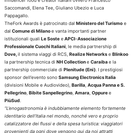
influencer food e creator italiani ovvero Francesco
Saccomandi, Elena Tee, Giuliano Ubezio e Luca
Pappagallo.
TheFork Awards è patrocinato dal
Ministero del Turismo
e
dal
Comune di Milano
e vanta importanti partner
istituzionali quali
Le Soste
e
APCI
–
Associazione
Professionale Cuochi Italiani
, le media partnership di
Dove,
il sistema viaggi di RCS,
Realize Networks
e
Blinkoo
la partnership tecnica di
NH Collection
e
Caraiba
e la
partnership commerciale di
Plenitude (Eni)
. I prestigiosi
sponsor dell’evento sono
Samsung Electronics Italia
(divisioni Mobile e Audiovideo),
Barilla
,
Acqua Panna e S.
Pellegrino
,
Bibite Sanpellegrino
,
Amara
,
Oppure
e
PiùSud
.
“L’enogastronomia è indubbiamente elemento fortemente
identitario dell’Italia nel mondo, nonché vero e proprio
catalizzatore dei flussi e della spesa turistica: viaggiatori
provenienti da ogni dove vengono qui da noi attratti