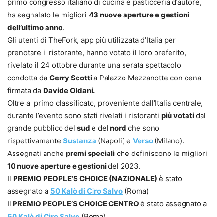
primo congresso italiano di cucina e pasticceria d’autore,
ha segnalato le migliori
43 nuove aperture e gestioni
dell’ultimo anno
.
Gli utenti di TheFork, app più utilizzata d’Italia per
prenotare il ristorante, hanno votato il loro preferito,
rivelato il 24 ottobre durante una serata spettacolo
condotta da
Gerry Scotti
a Palazzo Mezzanotte con cena
firmata da
Davide Oldani.
Oltre al primo classificato, proveniente dall’Italia centrale,
durante l’evento sono stati
rivelati i ristoranti
più votati
dal
grande pubblico
del
sud
e del
nord
che sono
rispettivamente
Sustanza
(Napoli)
e
Verso
(Milano).
Assegnati anche
premi speciali
che definiscono le migliori
10 nuove aperture e gestioni
del 2023.
Il
PREMIO PEOPLE’S CHOICE (NAZIONALE)
è stato
assegnato a
50 Kalò di Ciro Salvo
(Roma)
Il
PREMIO PEOPLE’S CHOICE CENTRO
è stato assegnato a
50 Kalò di Ciro Salvo
(Roma)