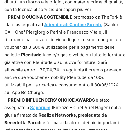
di tutti, un ritorno alle origini, con materie prime di qualità,
con la tecnica al servizio dei sapori più veri.
Il
PREMIO CUCINA SOSTENIBILE
promosso da TheFork è
stato assegnato ad
Arieddas di Cantine Su’entu
(Sanluri,
CA – Chef Piergiorgio Parini e Francesco Vitale). Il
ristorante ha ricevuto, in virtù di questo suo impegno, un
voucher da 3.500 € utilizzabile per il pagamento delle
bollette
Plenitude
luce e/o gas e valido su tutte le forniture
già attive con Plenitude o su nuove forniture. Sarà
attivabile entro il 30/04/24. In aggiunta il premio prevede
anche due voucher e-mobility Plenitude da 100€
utilizzabili per la ricarica a consumo entro il 30/06/2024
sull’App Be Charge.
Il
PREMIO INFLUENCERS’ CHOICE AWARDS
è stato
assegnato a
Saporium
(Firenze – Chef Ariel Hagen) dalla
giuria firmata da
Realize Networks, presieduta da
Benedetta Parodi
e formata da alcuni dei più importanti