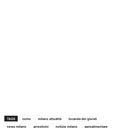
TAGS
como
milano attualità
locanda dei giurati
news milano
arrosticini
notizie milano
agroalimentare