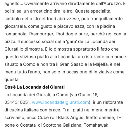
agnello… Ovviamente arrivano direttamente dall’Abruzzo. E
poi si sa, un arrosticino tira l’altro. Questa specialità,
simbolo dello street food abruzzese, può tranquillamente
giocarsela, come gusto e piacevolezza, con la piadina
romagnola, l’hamburger, l’hot dog e pure, perché no, con la
pizza. Il successo social della ‘gara’ de La Locanda dei
Giurati lo dimostra. E lo dimostra soprattutto il fatto che
questo sfizioso piatto alla Locanda, un ristorante con brace
situato a Como e non tra il Gran Sasso e la Majella, è nel
menu tutto l’anno, non solo in occasione di iniziative come
questa.
Cos’è La Locanda dei Giurati
La Locanda dei Giurati, a Como (via Giulini 16,
0314310051,
www.
locandadeigiurati.com
), è un ristorante
di cucina italiana con brace. Tra i piatti nel menu mentre
scriviamo, ecco Cube roll Black Angus, filetto danese, T-
bone o Costata di Scottona Galiziana, Tomahawak