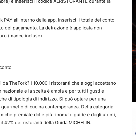
embre) e inserisci il codice ALRISTORANTE durante la
AY all’interno della app. Inserisci il totale del conto
nto del pagamento. La detrazione è applicata non
Euro (mance incluse)
 sconto
 da TheFork? I 10.000 i ristoranti che a oggi accettano
 nazionale e la scelta è ampia e per tutti i gusti e
he di tipologia di indirizzo. Si può optare per una
te gourmet o di cucina contemporanea. Della categoria
iche premiate dalle più rinomate guide e dagli utenti,
l 42% dei ristoranti della Guida MICHELIN.