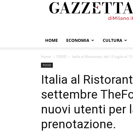
GazzettadiMilano.it
HOME
ECONOMIA
CULTURA
Home
FOOD
Italia al Ristorante, dal 15 luglio al 
FOOD
Italia al Ristoran
settembre TheFork
nuovi utenti per 
prenotazione.