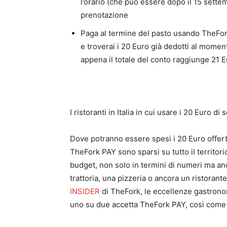
l’orario (che può essere dopo il 15 sett
prenotazione
Paga al termine del pasto usando TheFork P
e troverai i 20 Euro già dedotti al mome
appena il totale del conto raggiunge 21 
I ristoranti in Italia in cui usare i 20 Euro di
Dove potranno essere spesi i 20 Euro offerti
TheFork PAY sono sparsi su tutto il territorio
budget, non solo in termini di numeri ma anc
trattoria, una pizzeria o ancora un ristoran
INSIDER
di TheFork, le eccellenze gastronom
uno su due accetta TheFork PAY, così come i