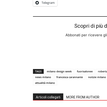
Telegram
Scopri di più 
Abbonati per ricevere gli u
TAGS
milano design week
fuorisalonee
robert
news milano
francesca carannante
notizie milano
attualità milano
Articoli collegati
MORE FROM AUTHOR