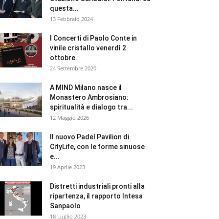
questa...
13 Febbraio 2024
I Concerti di Paolo Conte in
vinile cristallo venerdì 2
ottobre.
24 Settembre 2020
A MIND Milano nasce il
Monastero Ambrosiano:
spiritualità e dialogo tra...
12 Maggio 2026
Il nuovo Padel Pavilion di
CityLife, con le forme sinuose
e...
19 Aprile 2023
Distretti industriali pronti alla
ripartenza, il rapporto Intesa
Sanpaolo
18 Luglio 2023