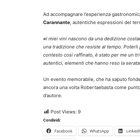
Ad accompagnare l’esperienza gastronomica,
Carannante
, autentiche espressioni del ter
«
I miei vini nascono da una dedizione costant
una tradizione che resiste al tempo. Poterl
contesto così raffinato, è stato per me un tr
autentici, elementi che hanno reso la serat
Un evento memorabile, che ha saputo fonder
ancora una volta Robertaebasta come punto d
d’autore.
Post Views:
9
Condividi:
Facebook
WhatsApp
Linked