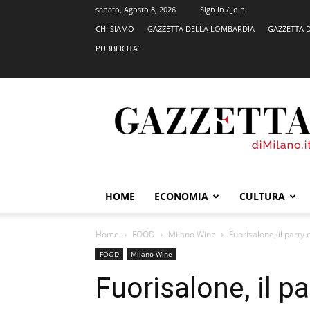
sabato, Agosto 8, 2026
Sign in / Join
CHI SIAMO
GAZZETTA DELLA LOMBARDIA
GAZZETTA 
PUBBLICITA’
GazzettadiMilano.it
HOME
ECONOMIA
CULTURA
Home
FOOD
Milano Wine
Fuorisalone, il party
FOOD
Milano Wine
Fuorisalone, il p