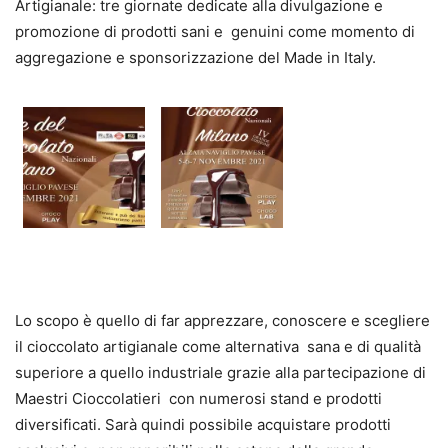
Artigianale
: tre giornate dedicate alla divulgazione e
promozione di prodotti sani e
genuini come momento di
aggreg
azi
one e sponsorizzazione del
M
ade in Italy.
Lo scopo è quello di far apprezzare, conoscere e scegliere
il cioccolato artigianale come alternativa
sana e di qualità
superiore a quello industriale grazie alla partecipazione di
M
aestri
C
ioccolatieri
con num
ero
si stand e prodotti
diversificati. Sarà quindi possibile acquistare prodotti