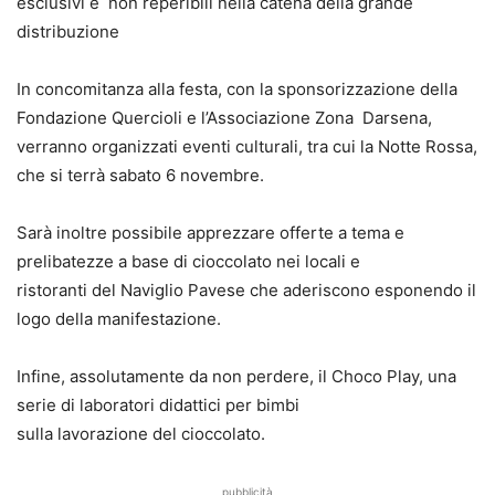
esclusivi e
non reperibili nella catena della grande
distribuzione
In concomitanza alla festa, con la sponsorizzazione della
Fondazione Quercioli e
l
’Associazione
Zona
Darsena
,
v
erranno organizzati eventi
culturali,
tra cui la Notte Rossa,
che si terrà sabato 6 novembre
.
S
arà inoltre possibile apprezzare offerte a tema e
prelibatezze a base di cioccolato nei locali e
ristoranti del Naviglio Pavese che aderiscono esponendo il
lo
go
della manifestazione.
Infine, assolutamente da non perdere, il Choco Play, una
serie di laboratori didattici per bimbi
sulla lavorazione del cioccolato
.
pubblicità