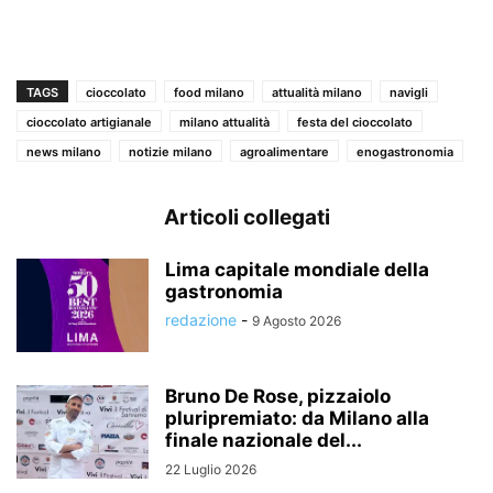
TAGS
cioccolato
food milano
attualità milano
navigli
cioccolato artigianale
milano attualità
festa del cioccolato
news milano
notizie milano
agroalimentare
enogastronomia
Articoli collegati
Lima capitale mondiale della
gastronomia
redazione
-
9 Agosto 2026
Bruno De Rose, pizzaiolo
pluripremiato: da Milano alla
finale nazionale del...
22 Luglio 2026