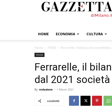
GazzettadiMilano.it
HOME
ECONOMIA
CULTURA
Home
FOOD
Ferrarelle, il bilancio di sostenibilità
FOOD
Ferrarelle, il bila
dal 2021 società 
By
redazione
-
1 Marzo 2021
condividi