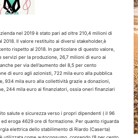
ienda nel 2019 è stato pari ad oltre 210,4 milioni di
l 2018. Il valore restituito ai diversi stakeholder,è
nto rispetto al 2018. In particolare di questo valore,
 e servizi per la produzione, 26,7 milioni di euro ai
 anche per via dell’aumento del 8,5 per cento
ne di euro agli azionisti, 722 mila euro alla pubblica
 934 mila euro alla collettività grazie a donazioni,
, 244 mila euro ai finanziatori, ossia oneri finanziari
to salute e sicurezza verso i propri dipendenti ( il 96
 ed eroga 4629 ore di formazione. Per quanto riguarda
rgia elettrica dello stabilimento di Riardo (Caserta)
d è utilizzata come autoconsumo, coprendo l’8 per cento