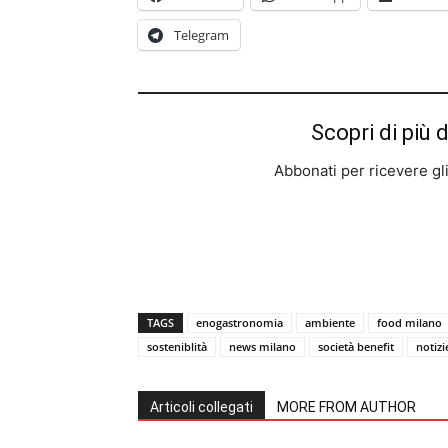
Telegram
Scopri di più 
Abbonati per ricevere gli u
TAGS
enogastronomia
ambiente
food milano
sosteniblità
news milano
società benefit
notiz
Articoli collegati
MORE FROM AUTHOR