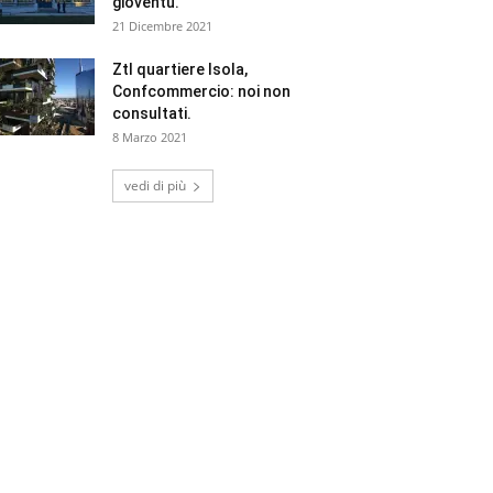
gioventù.
21 Dicembre 2021
Ztl quartiere Isola,
Confcommercio: noi non
consultati.
8 Marzo 2021
vedi di più