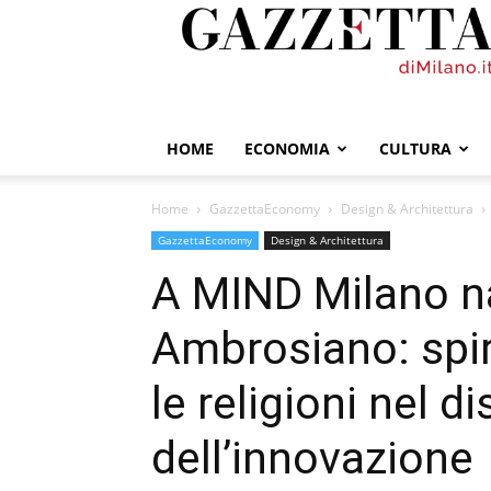
GazzettadiMilano.it
HOME
ECONOMIA
CULTURA
Home
GazzettaEconomy
Design & Architettura
GazzettaEconomy
Design & Architettura
A MIND Milano n
Ambrosiano: spiri
le religioni nel di
dell’innovazione