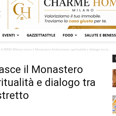
EVENTI
GAZZETTASTYLE
FOOD
SALUTE E BENES
A MIND Milano nasce il Monastero Ambrosiano: spiritualità e dialogo tra le...
asce il Monastero
tualità e dialogo tra
stretto